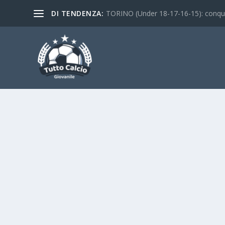
DI TENDENZA:
TORINO (Under 18-17-16-15): conquist