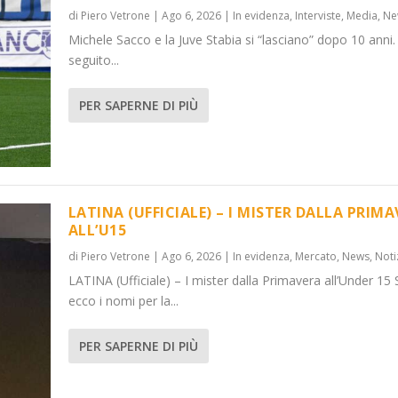
di
Piero Vetrone
|
Ago 6, 2026
|
In evidenza
,
Interviste
,
Media
,
Ne
Michele Sacco e la Juve Stabia si “lasciano” dopo 10 anni.
seguito...
PER SAPERNE DI PIÙ
LATINA (UFFICIALE) – I MISTER DALLA PRIM
ALL’U15
di
Piero Vetrone
|
Ago 6, 2026
|
In evidenza
,
Mercato
,
News
,
Noti
LATINA (Ufficiale) – I mister dalla Primavera all’Under 15 
ecco i nomi per la...
PER SAPERNE DI PIÙ