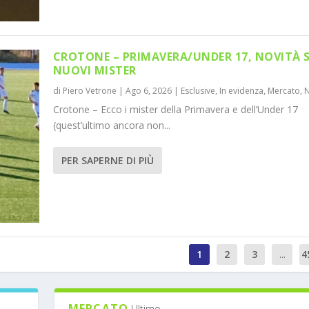
CROTONE – PRIMAVERA/UNDER 17, NOVITÀ 
NUOVI MISTER
di
Piero Vetrone
|
Ago 6, 2026
|
Esclusive
,
In evidenza
,
Mercato
,
Crotone – Ecco i mister della Primavera e dell’Under 17
(quest’ultimo ancora non...
PER SAPERNE DI PIÙ
1
2
3
...
4
MERCATO
Ultimo