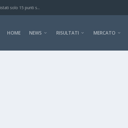
ati solo 15 punti s...
HOME
NEWS
RISULTATI
MERCATO