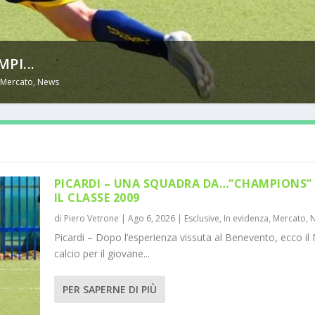
PI...
,
Mercato
,
News
PICARDI – UNA SQUADRA DA…”CHAMPIONS” 
IL CLASSE 2009
di
Piero Vetrone
|
Ago 6, 2026
|
Esclusive
,
In evidenza
,
Mercato
,
Picardi – Dopo l’esperienza vissuta al Benevento, ecco il 
calcio per il giovane...
PER SAPERNE DI PIÙ