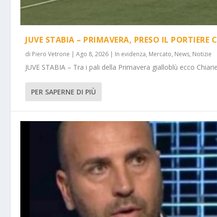
JUVE STABIA – PRIMAVERA, PRESO IL PORTIERE 
di
Piero Vetrone
|
Ago 8, 2026
|
In evidenza
,
Mercato
,
News
,
Notizie
JUVE STABIA – Tra i pali della Primavera gialloblù ecco Chiarie
PER SAPERNE DI PIÙ