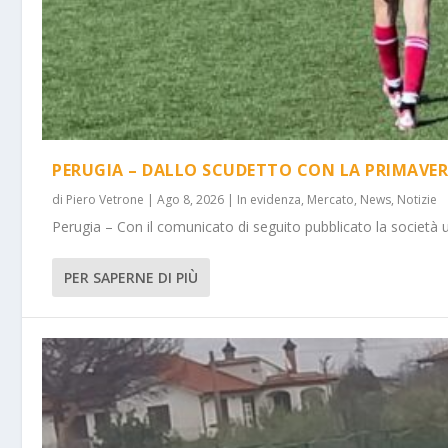
PERUGIA – DALLO SCUDETTO CON LA PRIMAVER
di
Piero Vetrone
|
Ago 8, 2026
|
In evidenza
,
Mercato
,
News
,
Notizie
Perugia – Con il comunicato di seguito pubblicato la società 
PER SAPERNE DI PIÙ