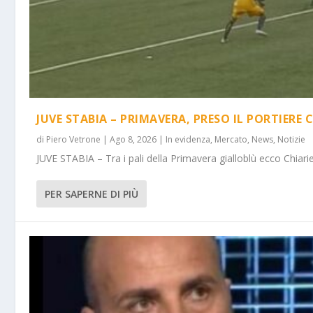
JUVE STABIA – PRIMAVERA, PRESO IL PORTIERE 
di
Piero Vetrone
|
Ago 8, 2026
|
In evidenza
,
Mercato
,
News
,
Notizie
JUVE STABIA – Tra i pali della Primavera gialloblù ecco Chiarie
PER SAPERNE DI PIÙ