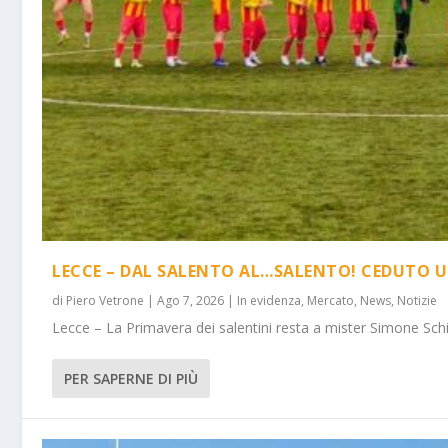
LECCE – DAL SALENTO AL…SALENTO! CEDUTO U
di
Piero Vetrone
|
Ago 7, 2026
|
In evidenza
,
Mercato
,
News
,
Notizie
Lecce – La Primavera dei salentini resta a mister Simone Schi
PER SAPERNE DI PIÙ