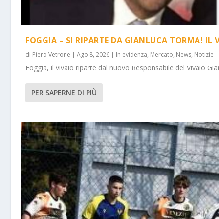
FOGGIA – SI RIPARTE DA GIANLUCA TORMA! IL 
di
Piero Vetrone
|
Ago 8, 2026
|
In evidenza
,
Mercato
,
News
,
Notizie
Foggia, il vivaio riparte dal nuovo Responsabile del Vivaio Gia
PER SAPERNE DI PIÙ