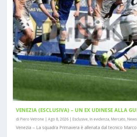
VENEZIA (ESCLUSIVA) – UN EX UDINESE ALLA GU
di
Piero Vetrone
|
Ago 8, 2026
|
Esclusive
,
In evidenza
,
Mercato
,
News
Venezia – La squadra Primavera è allenata dal tecnico Marco 