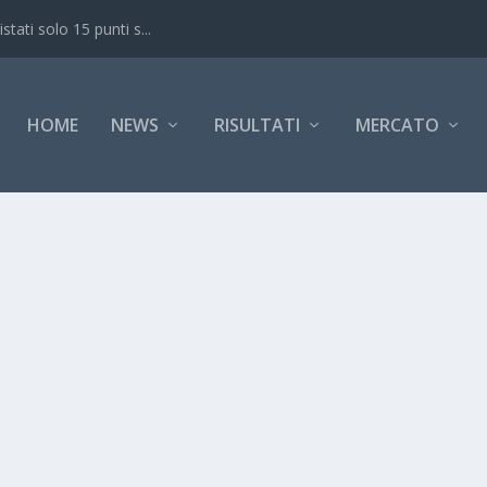
ati solo 15 punti s...
HOME
NEWS
RISULTATI
MERCATO