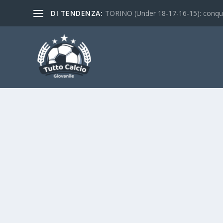
DI TENDENZA:
TORINO (Under 18-17-16-15): conquist