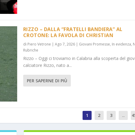
RIZZO – DALLA “FRATELLI BANDIERA” AL
CROTONE: LA FAVOLA DI CHRISTIAN
di
Piero Vetrone
|
Ago 7, 2026
|
Giovani Promesse
,
In evidenza
,
Rubriche
Rizzo – Oggi ci troviamo in Calabria alla scoperta del gio
calciatore Rizzo, nato a...
PER SAPERNE DI PIÙ
1
2
3
...
4