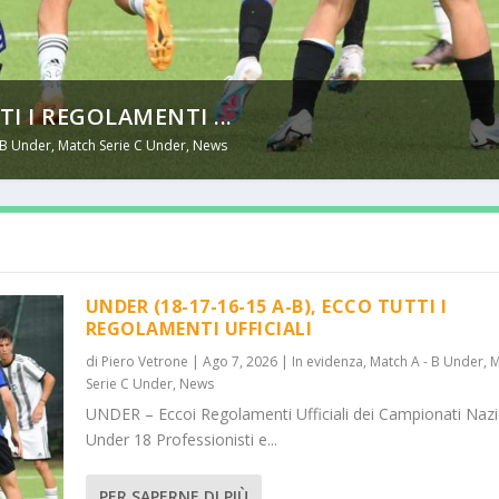
TI I REGOLAMENTI ...
 B Under
,
Match Serie C Under
,
News
UNDER (18-17-16-15 A-B), ECCO TUTTI I
REGOLAMENTI UFFICIALI
di
Piero Vetrone
|
Ago 7, 2026
|
In evidenza
,
Match A - B Under
,
M
Serie C Under
,
News
UNDER – Eccoi Regolamenti Ufficiali dei Campionati Nazi
Under 18 Professionisti e...
PER SAPERNE DI PIÙ