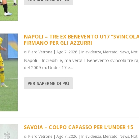
NAPOLI – TRE EX BENEVENTO U17 “SVINCOLA
FIRMANO PER GLI AZZURRI
di
Piero Vetrone
|
Ago 7, 2026
|
In evidenza
,
Mercato
,
News
,
Noti
VINCOL...
DER 15
Napoli – Incredibile, ma vero! Il Benevento svincola tre ra
News
News
,
,
Notizie
Notizie
del 2009 ex Under 17 e...
PER SAPERNE DI PIÙ
SAVOIA – COLPO CAPASSO PER L’UNDER 15
di
Piero Vetrone
|
Ago 7, 2026
|
In evidenza
,
Mercato
,
News
,
Noti