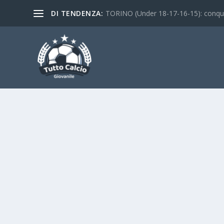
DI TENDENZA:
TORINO (Under 18-17-16-15): conquist