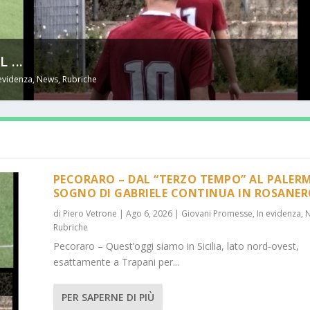
...
 evidenza
,
News
,
Rubriche
PECORARO – DAL “TERZO TEMPO” AL PALERM
SOGNO DI GABRIELE CONTINUA IN ROSANE
di
Piero Vetrone
|
Ago 6, 2026
|
Giovani Promesse
,
In evidenza
,
Rubriche
Pecoraro – Quest’oggi siamo in Sicilia, lato nord-ovest,
esattamente a Trapani per...
PER SAPERNE DI PIÙ