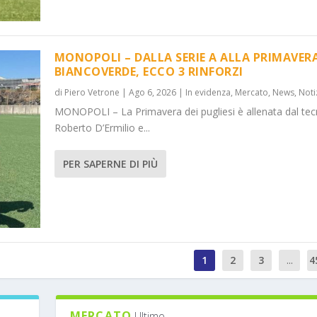
MONOPOLI – DALLA SERIE A ALLA PRIMAVER
BIANCOVERDE, ECCO 3 RINFORZI
di
Piero Vetrone
|
Ago 6, 2026
|
In evidenza
,
Mercato
,
News
,
Noti
MONOPOLI – La Primavera dei pugliesi è allenata dal tec
Roberto D’Ermilio e...
PER SAPERNE DI PIÙ
1
2
3
...
4
MERCATO
Ultimo