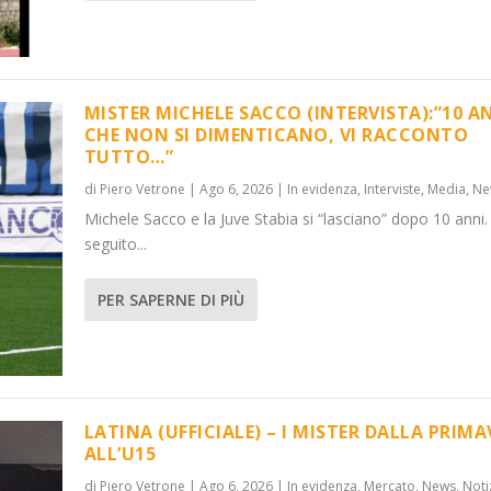
MISTER MICHELE SACCO (INTERVISTA):”10 A
CHE NON SI DIMENTICANO, VI RACCONTO
TUTTO…”
):”10 ANNI C...
LA PRIMAVER...
di
Piero Vetrone
|
Ago 6, 2026
|
In evidenza
,
Interviste
,
Media
,
Ne
,
News
Media
,
Notizie
,
News
Michele Sacco e la Juve Stabia si “lasciano” dopo 10 anni.
seguito...
PER SAPERNE DI PIÙ
LATINA (UFFICIALE) – I MISTER DALLA PRIM
ALL’U15
di
Piero Vetrone
|
Ago 6, 2026
|
In evidenza
,
Mercato
,
News
,
Noti