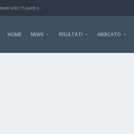
ati solo 15 punti s...
HOME
NEWS
RISULTATI
MERCATO