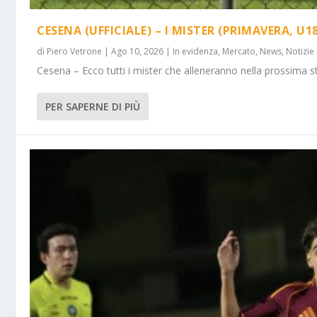
CESENA (UFFICIALE) – I MISTER (PRIMAVERA, U18
di
Piero Vetrone
|
Ago 10, 2026
|
In evidenza
,
Mercato
,
News
,
Notizie
Cesena – Ecco tutti i mister che alleneranno nella prossima st
PER SAPERNE DI PIÙ