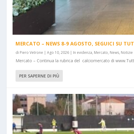
MERCATO – NEWS 8-9 AGOSTO, SEGUICI SU T
di
Piero Vetrone
|
Ago 10, 2026
|
In evidenza
,
Mercato
,
News
,
Notizie
Mercato – Continua la rubrica del calciomercato di www.Tutto
PER SAPERNE DI PIÙ