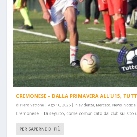
CREMONESE – DALLA PRIMAVERA ALL’U15, TUTTI 
di
Piero Vetrone
|
Ago 10, 2026
|
In evidenza
,
Mercato
,
News
,
Notizie
Cremonese – Di seguito, come comunicato dal club sul sito uffi
PER SAPERNE DI PIÙ