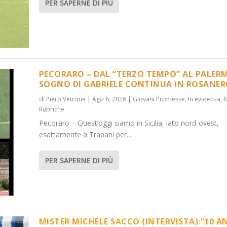
PER SAPERNE DI PIÙ
PECORARO – DAL “TERZO TEMPO” AL PALERM
SOGNO DI GABRIELE CONTINUA IN ROSANE
di
Piero Vetrone
|
Ago 6, 2026
|
Giovani Promesse
,
In evidenza
,
...
):”10 ANNI C...
Rubriche
 evidenza
,
Media
,
News
,
News
,
Rubriche
Pecoraro – Quest’oggi siamo in Sicilia, lato nord-ovest,
esattamente a Trapani per...
PER SAPERNE DI PIÙ
MISTER MICHELE SACCO (INTERVISTA):”10 A