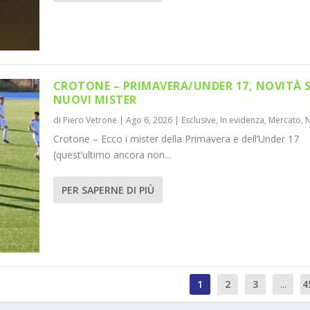
CROTONE – PRIMAVERA/UNDER 17, NOVITÀ 
NUOVI MISTER
di
Piero Vetrone
|
Ago 6, 2026
|
Esclusive
,
In evidenza
,
Mercato
,
Crotone – Ecco i mister della Primavera e dell’Under 17
(quest’ultimo ancora non...
PER SAPERNE DI PIÙ
1
2
3
...
4