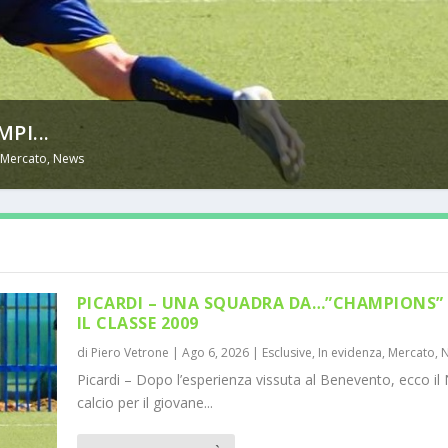
PI...
,
Mercato
,
News
PICARDI – UNA SQUADRA DA…”CHAMPIONS” 
IL CLASSE 2009
di
Piero Vetrone
|
Ago 6, 2026
|
Esclusive
,
In evidenza
,
Mercato
,
Picardi – Dopo l’esperienza vissuta al Benevento, ecco il 
calcio per il giovane...