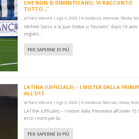
CHE NON SI DIMENTICANO, VI RACCONTO
TUTTO…”
di
Piero Vetrone
|
Ago 6, 2026
|
In evidenza
,
Interviste
,
Media
,
Ne
Michele Sacco e la Juve Stabia si “lasciano” dopo 10 anni.
seguito...
PER SAPERNE DI PIÙ
LATINA (UFFICIALE) – I MISTER DALLA PRIM
ALL’U15
di
Piero Vetrone
|
Ago 6, 2026
|
In evidenza
,
Mercato
,
News
,
Noti
LATINA (Ufficiale) – I mister dalla Primavera all’Under 15 
ecco i nomi per la...
PER SAPERNE DI PIÙ