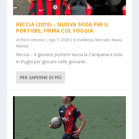
RECCIA (2010) – NUOVA SFIDA PER IL
PORTIERE, FIRMA COL FOGGIA
di
Piero Vetrone
|
Ago 7, 2026
|
In evidenza
,
Mercato
,
News
,
Notizie
Reccia – Il giovane portiere lascia la Campania e vola
in Puglia per giocare nelle giovanili...
PER SAPERNE DI PIÙ