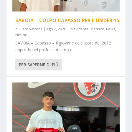
SAVOIA – COLPO CAPASSO PER L’UNDER 15
di
Piero Vetrone
|
Ago 7, 2026
|
In evidenza
,
Mercato
,
News
,
Notizie
SAVOIA – Capasso – Il giovane calciatore del 2012
approda nel professionismo e...
PER SAPERNE DI PIÙ