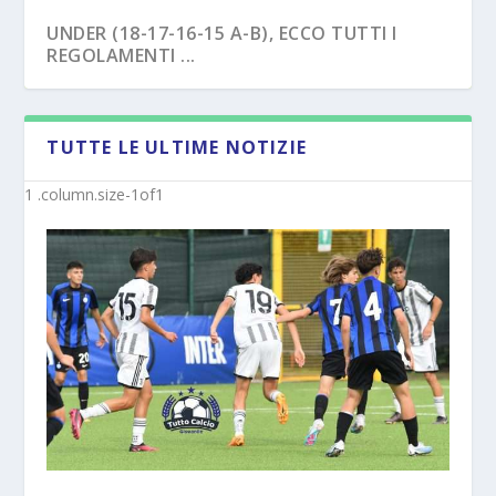
UNDER (18-17-16-15 A-B), ECCO TUTTI I
REGOLAMENTI ...
TUTTE LE ULTIME NOTIZIE
NAPOLI – TRE EX BENEVENTO U17
SAVOIA – COLPO CAPASSO PER L’UNDER 15
“SVINCOL...