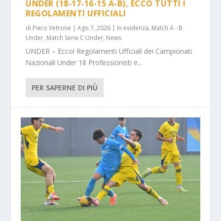
UNDER (18-17-16-15 A-B), ECCO TUTTI I
REGOLAMENTI UFFICIALI
di
Piero Vetrone
|
Ago 7, 2026
|
In evidenza
,
Match A - B
Under
,
Match Serie C Under
,
News
UNDER – Eccoi Regolamenti Ufficiali dei Campionati
Nazionali Under 18 Professionisti e...
PER SAPERNE DI PIÙ