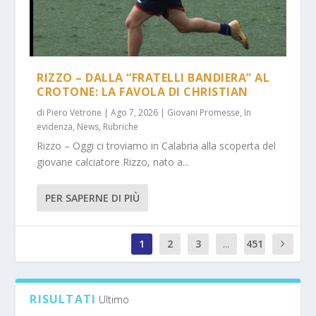
RIZZO – DALLA “FRATELLI BANDIERA” AL
CROTONE: LA FAVOLA DI CHRISTIAN
di
Piero Vetrone
|
Ago 7, 2026
|
Giovani Promesse
,
In
evidenza
,
News
,
Rubriche
Rizzo – Oggi ci troviamo in Calabria alla scoperta del
giovane calciatore Rizzo, nato a...
PER SAPERNE DI PIÙ
1
2
3
...
451
1
RISULTATI
Ultimo