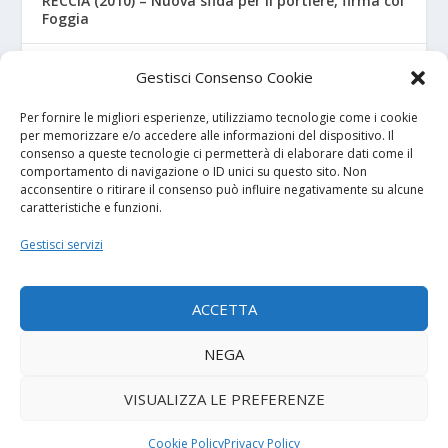
RECCIA (2010) – Nuova sfida per il portiere, firma col
Foggia
RIZZO – Dalla “Fratelli Bandiera” al Crotone: la
Gestisci Consenso Cookie
favola di Christian
Per fornire le migliori esperienze, utilizziamo tecnologie come i cookie
per memorizzare e/o accedere alle informazioni del dispositivo. Il
consenso a queste tecnologie ci permetterà di elaborare dati come il
I NOSTRI SPONSOR
comportamento di navigazione o ID unici su questo sito. Non
acconsentire o ritirare il consenso può influire negativamente su alcune
caratteristiche e funzioni.
Calcio Panchina
Gestisci servizi
Diretta.it
ACCETTA
NEGA
© 2026
| Powered by
Tutto Calcio Giovanile
DeBrand
VISUALIZZA LE PREFERENZE
Contatti
Privacy Policy
Cookie Policy (UE)
Termini e condizioni
Cookie Policy
Privacy Policy