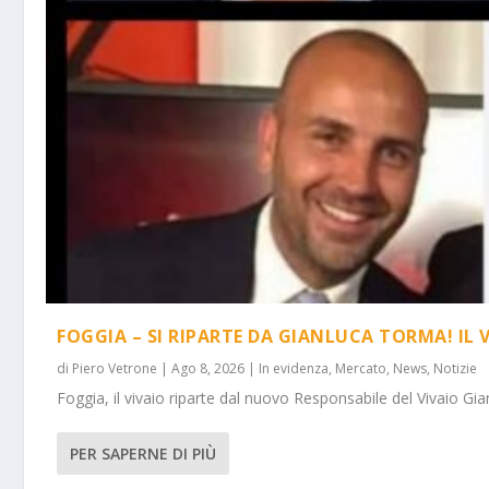
FOGGIA – SI RIPARTE DA GIANLUCA TORMA! IL 
di
Piero Vetrone
|
Ago 8, 2026
|
In evidenza
,
Mercato
,
News
,
Notizie
Foggia, il vivaio riparte dal nuovo Responsabile del Vivaio Gia
PER SAPERNE DI PIÙ