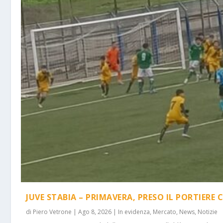
JUVE STABIA – PRIMAVERA, PRESO IL PORTIERE 
di
Piero Vetrone
|
Ago 8, 2026
|
In evidenza
,
Mercato
,
News
,
Notizie