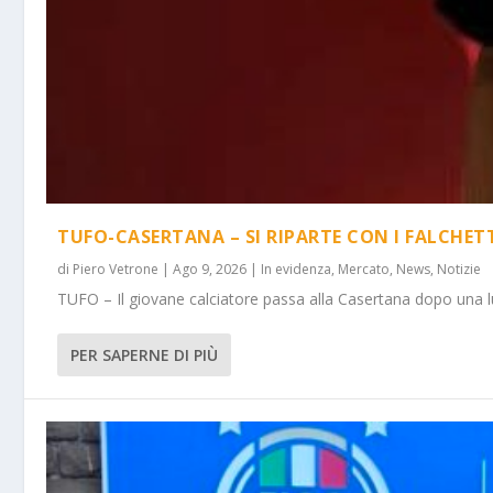
TUFO-CASERTANA – SI RIPARTE CON I FALCHET
di
Piero Vetrone
|
Ago 9, 2026
|
In evidenza
,
Mercato
,
News
,
Notizie
TUFO – Il giovane calciatore passa alla Casertana dopo una lu
PER SAPERNE DI PIÙ