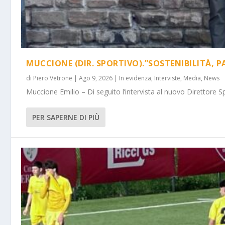
MUCCIONE (DIR. SPORTIVO).”SOSTENIBILITÀ, P
di
Piero Vetrone
|
Ago 9, 2026
|
In evidenza
,
Interviste
,
Media
,
News
Muccione Emilio – Di seguito l’intervista al nuovo Direttore Spo
PER SAPERNE DI PIÙ