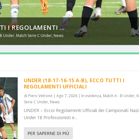
TI I REGOLAMENTI ...
 B Under
,
Match Serie C Under
,
News
UNDER (18-17-16-15 A-B), ECCO TUTTI I
REGOLAMENTI UFFICIALI
di
Piero Vetrone
|
Ago 7, 2026
|
In evidenza
,
Match A - B Under
,
M
Serie C Under
,
News
UNDER – Eccoi Regolamenti Ufficiali dei Campionati Nazi
Under 18 Professionisti e...
PER SAPERNE DI PIÙ