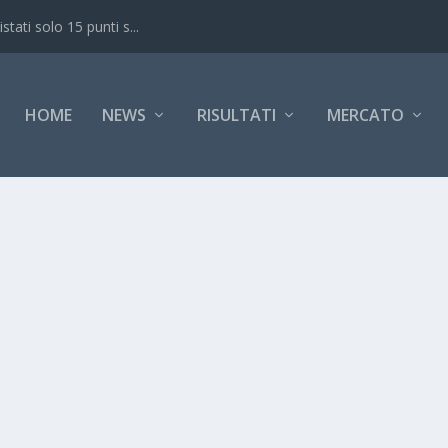
ati solo 15 punti s...
HOME
NEWS
RISULTATI
MERCATO