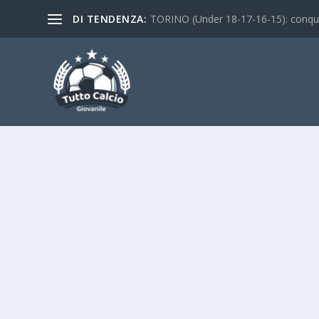
DI TENDENZA:
TORINO (Under 18-17-16-15): conquist