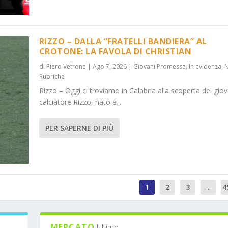
RIZZO – DALLA “FRATELLI BANDIERA” AL
CROTONE: LA FAVOLA DI CHRISTIAN
di
Piero Vetrone
|
Ago 7, 2026
|
Giovani Promesse
,
In evidenza
,
Rubriche
Rizzo – Oggi ci troviamo in Calabria alla scoperta del gio
calciatore Rizzo, nato a...
PER SAPERNE DI PIÙ
1
2
3
...
4
MERCATO
Ultimo