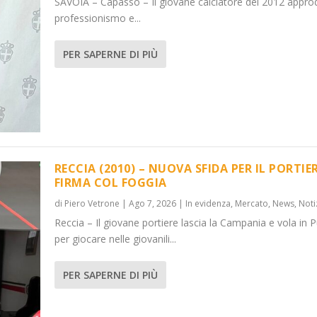
SAVOIA – Capasso – Il giovane calciatore del 2012 appro
professionismo e...
PER SAPERNE DI PIÙ
RECCIA (2010) – NUOVA SFIDA PER IL PORTIER
FIRMA COL FOGGIA
di
Piero Vetrone
|
Ago 7, 2026
|
In evidenza
,
Mercato
,
News
,
Noti
Reccia – Il giovane portiere lascia la Campania e vola in P
per giocare nelle giovanili...
PER SAPERNE DI PIÙ