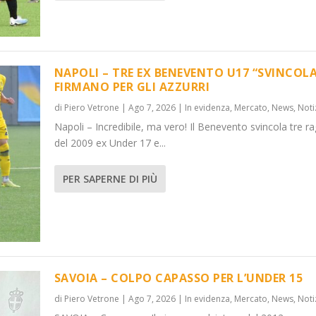
NAPOLI – TRE EX BENEVENTO U17 “SVINCOLA
FIRMANO PER GLI AZZURRI
di
Piero Vetrone
|
Ago 7, 2026
|
In evidenza
,
Mercato
,
News
,
Noti
VINCOL...
DER 15
Napoli – Incredibile, ma vero! Il Benevento svincola tre ra
News
News
,
,
Notizie
Notizie
del 2009 ex Under 17 e...
PER SAPERNE DI PIÙ
SAVOIA – COLPO CAPASSO PER L’UNDER 15
di
Piero Vetrone
|
Ago 7, 2026
|
In evidenza
,
Mercato
,
News
,
Noti