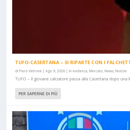
TUFO-CASERTANA – SI RIPARTE CON I FALCHET
di
Piero Vetrone
|
Ago 9, 2026
|
In evidenza
,
Mercato
,
News
,
Notizie
TUFO – Il giovane calciatore passa alla Casertana dopo una lu
PER SAPERNE DI PIÙ