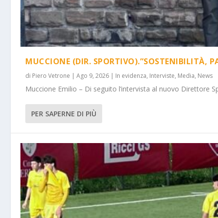
MUCCIONE (DIR. SPORTIVO).”SOSTENIBILITÀ, P
di
Piero Vetrone
|
Ago 9, 2026
|
In evidenza
,
Interviste
,
Media
,
News
Muccione Emilio – Di seguito l’intervista al nuovo Direttore Spo
PER SAPERNE DI PIÙ