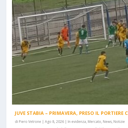
JUVE STABIA – PRIMAVERA, PRESO IL PORTIERE 
di
Piero Vetrone
|
Ago 8, 2026
|
In evidenza
,
Mercato
,
News
,
Notizie