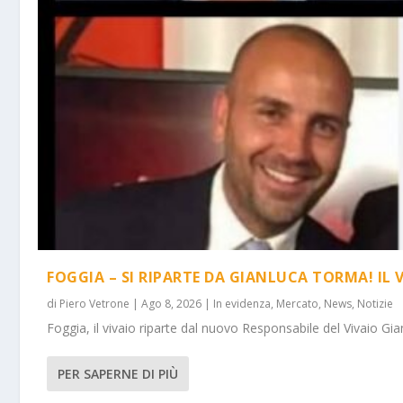
FOGGIA – SI RIPARTE DA GIANLUCA TORMA! IL 
di
Piero Vetrone
|
Ago 8, 2026
|
In evidenza
,
Mercato
,
News
,
Notizie
Foggia, il vivaio riparte dal nuovo Responsabile del Vivaio Gia
PER SAPERNE DI PIÙ