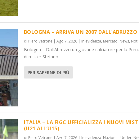
BOLOGNA – ARRIVA UN 2007 DALL’ABRUZZO
di
Piero Vetrone
|
Ago 7, 2026
|
In evidenza
,
Mercato
,
News
,
Noti
Bologna – Dall’Abruzzo un giovane calciatore per la Prim
’ABRUZZO
OVI MISTER...
di mister Stefano...
 Under
News
,
Notizie
,
News
PER SAPERNE DI PIÙ
ITALIA – LA FIGC UFFICIALIZZA I NUOVI MIST
(U21 ALL’U15)
di
Piero Vetrone
|
Ago 7, 2026
|
In evidenza
,
Nazionali Under
,
Ne