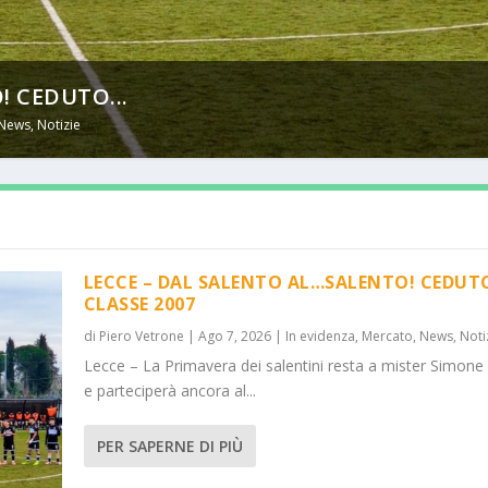
! CEDUTO...
News
,
Notizie
LECCE – DAL SALENTO AL…SALENTO! CEDUT
CLASSE 2007
di
Piero Vetrone
|
Ago 7, 2026
|
In evidenza
,
Mercato
,
News
,
Noti
Lecce – La Primavera dei salentini resta a mister Simone
e parteciperà ancora al...
PER SAPERNE DI PIÙ