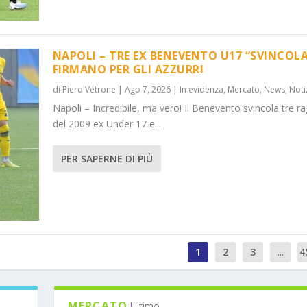
NAPOLI – TRE EX BENEVENTO U17 “SVINCOLA
FIRMANO PER GLI AZZURRI
di
Piero Vetrone
|
Ago 7, 2026
|
In evidenza
,
Mercato
,
News
,
Noti
Napoli – Incredibile, ma vero! Il Benevento svincola tre ra
del 2009 ex Under 17 e...
PER SAPERNE DI PIÙ
1
2
3
...
4
MERCATO
Ultimo