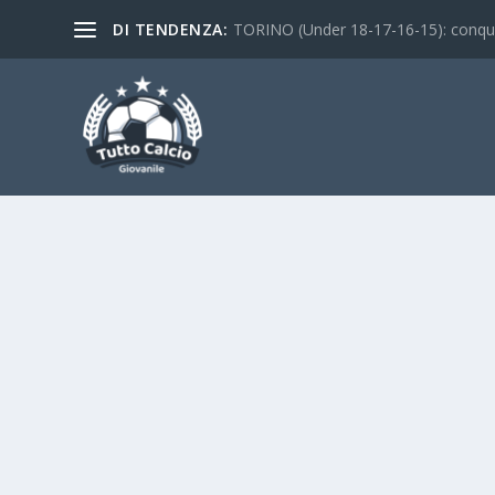
DI TENDENZA:
TORINO (Under 18-17-16-15): conquist