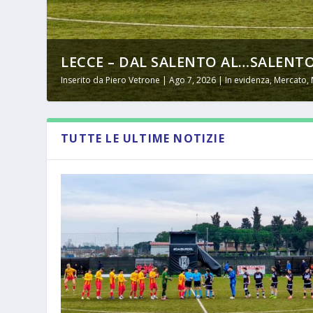
LECCE – DAL SALENTO AL…SALENTO
Inserito da
Piero Vetrone
|
Ago 7, 2026
|
In evidenza
,
Mercato
,
TUTTE LE ULTIME NOTIZIE