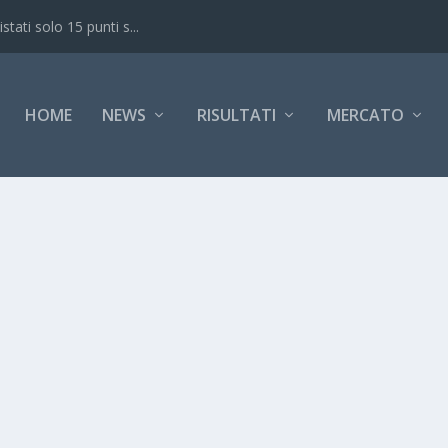
ati solo 15 punti s...
HOME
NEWS
RISULTATI
MERCATO