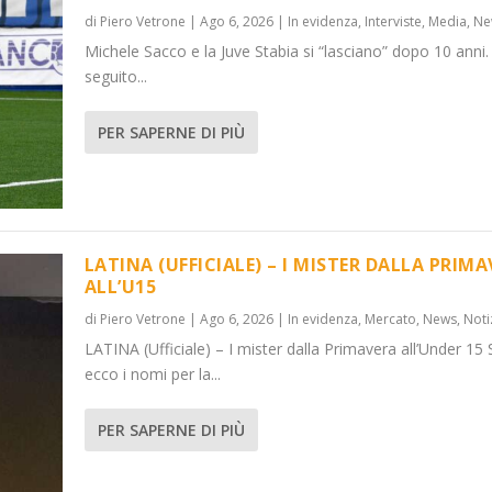
di
Piero Vetrone
|
Ago 6, 2026
|
In evidenza
,
Interviste
,
Media
,
Ne
Michele Sacco e la Juve Stabia si “lasciano” dopo 10 anni.
seguito...
PER SAPERNE DI PIÙ
LATINA (UFFICIALE) – I MISTER DALLA PRIM
ALL’U15
di
Piero Vetrone
|
Ago 6, 2026
|
In evidenza
,
Mercato
,
News
,
Noti
LATINA (Ufficiale) – I mister dalla Primavera all’Under 15 
ecco i nomi per la...
PER SAPERNE DI PIÙ