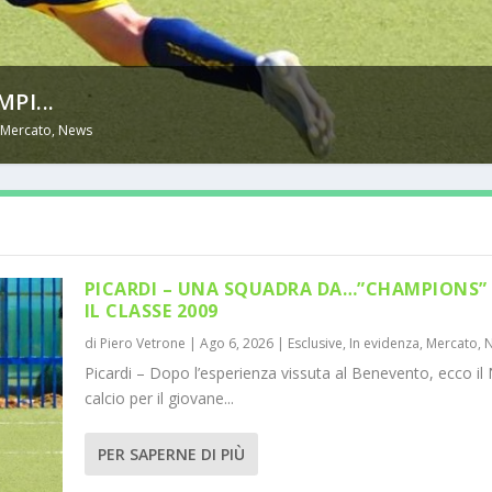
PI...
,
Mercato
,
News
PICARDI – UNA SQUADRA DA…”CHAMPIONS” 
IL CLASSE 2009
di
Piero Vetrone
|
Ago 6, 2026
|
Esclusive
,
In evidenza
,
Mercato
,
Picardi – Dopo l’esperienza vissuta al Benevento, ecco il 
calcio per il giovane...
PER SAPERNE DI PIÙ