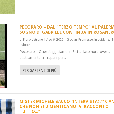
PECORARO – DAL “TERZO TEMPO” AL PALERM
SOGNO DI GABRIELE CONTINUA IN ROSANE
di
Piero Vetrone
|
Ago 6, 2026
|
Giovani Promesse
,
In evidenza
,
...
):”10 ANNI C...
Rubriche
 evidenza
,
Media
,
News
,
News
,
Rubriche
Pecoraro – Quest’oggi siamo in Sicilia, lato nord-ovest,
esattamente a Trapani per...
PER SAPERNE DI PIÙ
MISTER MICHELE SACCO (INTERVISTA):”10 A
CHE NON SI DIMENTICANO, VI RACCONTO
TUTTO…”