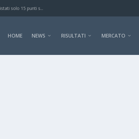
ati solo 15 punti s...
HOME
NEWS
RISULTATI
MERCATO