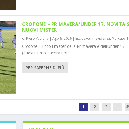
CROTONE – PRIMAVERA/UNDER 17, NOVITÀ 
NUOVI MISTER
di
Piero Vetrone
|
Ago 6, 2026
|
Esclusive
,
In evidenza
,
Mercato
,
Crotone – Ecco i mister della Primavera e dell’Under 17
(quest’ultimo ancora non...
PER SAPERNE DI PIÙ
1
2
3
...
4