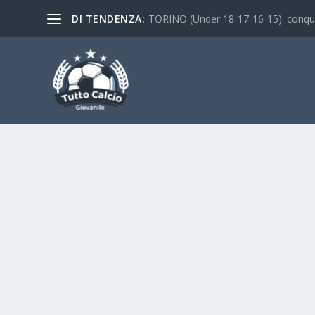
DI TENDENZA:
TORINO (Under 18-17-16-15): conquist