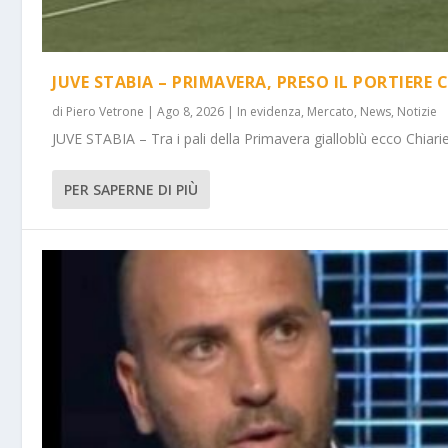
JUVE STABIA – PRIMAVERA, PRESO IL PORTIERE 
di
Piero Vetrone
|
Ago 8, 2026
|
In evidenza
,
Mercato
,
News
,
Notizie
JUVE STABIA – Tra i pali della Primavera gialloblù ecco Chiarie
PER SAPERNE DI PIÙ