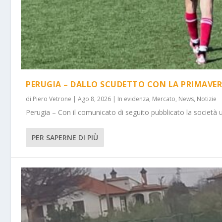
PERUGIA – DALLO SCUDETTO CON LA PRIMAVER
di
Piero Vetrone
|
Ago 8, 2026
|
In evidenza
,
Mercato
,
News
,
Notizie
Perugia – Con il comunicato di seguito pubblicato la società 
PER SAPERNE DI PIÙ