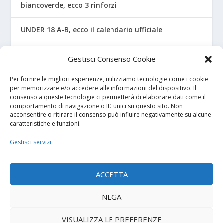
biancoverde, ecco 3 rinforzi
UNDER 18 A-B, ecco il calendario ufficiale
Juve Stabia U17 – Ecco il mister solo da
Gestisci Consenso Cookie
ufficializzare
Per fornire le migliori esperienze, utilizziamo tecnologie come i cookie
per memorizzare e/o accedere alle informazioni del dispositivo. Il
consenso a queste tecnologie ci permetterà di elaborare dati come il
I NOSTRI SPONSOR
comportamento di navigazione o ID unici su questo sito. Non
acconsentire o ritirare il consenso può influire negativamente su alcune
caratteristiche e funzioni.
Calcio Panchina
Gestisci servizi
Diretta.it
ACCETTA
NEGA
© 2026
| Powered by
Tutto Calcio Giovanile
DeBrand
VISUALIZZA LE PREFERENZE