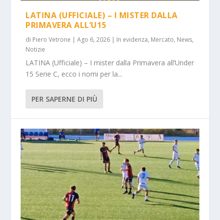
LATINA (UFFICIALE) – I MISTER DALLA
PRIMAVERA ALL’U15
di
Piero Vetrone
|
Ago 6, 2026
|
In evidenza
,
Mercato
,
News
,
Notizie
LATINA (Ufficiale) – I mister dalla Primavera all’Under
15 Serie C, ecco i nomi per la...
PER SAPERNE DI PIÙ