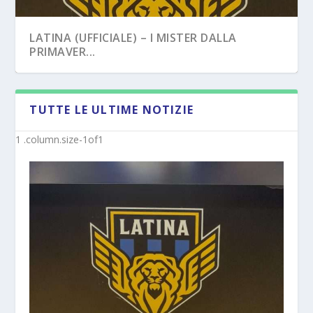
LATINA (UFFICIALE) – I MISTER DALLA
PRIMAVER...
TUTTE LE ULTIME NOTIZIE
CROTONE – PRIMAVERA/UNDER 17, NOVITÀ
MONOPOLI – DALLA SERIE A ALLA
SUI NUO...
PRIMAVERA BIAN...