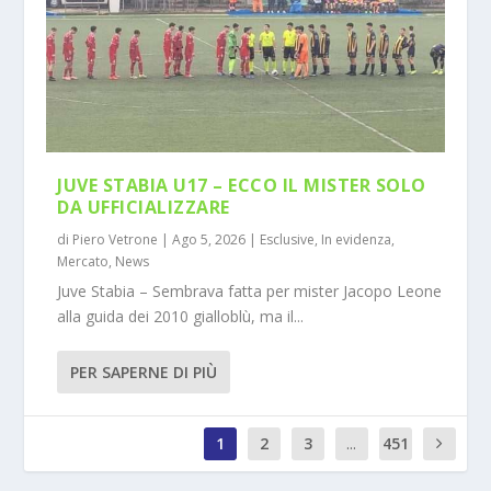
JUVE STABIA U17 – ECCO IL MISTER SOLO
DA UFFICIALIZZARE
di
Piero Vetrone
|
Ago 5, 2026
|
Esclusive
,
In evidenza
,
Mercato
,
News
Juve Stabia – Sembrava fatta per mister Jacopo Leone
alla guida dei 2010 gialloblù, ma il...
PER SAPERNE DI PIÙ
1
2
3
...
451
0