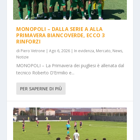
MONOPOLI – DALLA SERIE A ALLA
PRIMAVERA BIANCOVERDE, ECCO 3
RINFORZI
di
Piero Vetrone
|
Ago 6, 2026
|
In evidenza
,
Mercato
,
News
,
Notizie
MONOPOLI – La Primavera dei pugliesi è allenata dal
tecnico Roberto D’Ermilio e...
PER SAPERNE DI PIÙ