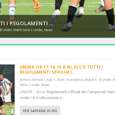
TI I REGOLAMENTI ...
 B Under
,
Match Serie C Under
,
News
UNDER (18-17-16-15 A-B), ECCO TUTTI I
REGOLAMENTI UFFICIALI
di
Piero Vetrone
|
Ago 7, 2026
|
In evidenza
,
Match A - B Under
,
M
Serie C Under
,
News
UNDER – Eccoi Regolamenti Ufficiali dei Campionati Nazi
Under 18 Professionisti e...
PER SAPERNE DI PIÙ