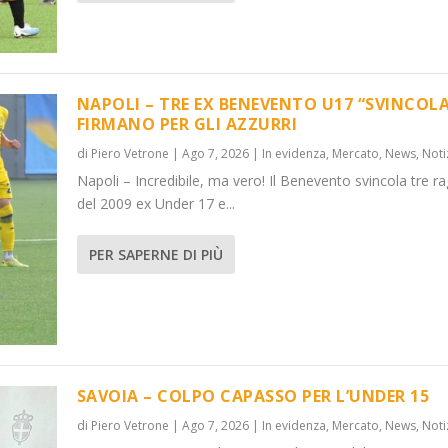
NAPOLI – TRE EX BENEVENTO U17 “SVINCOLA
FIRMANO PER GLI AZZURRI
di
Piero Vetrone
|
Ago 7, 2026
|
In evidenza
,
Mercato
,
News
,
Noti
VINCOL...
DER 15
Napoli – Incredibile, ma vero! Il Benevento svincola tre ra
News
News
,
,
Notizie
Notizie
del 2009 ex Under 17 e...
PER SAPERNE DI PIÙ
SAVOIA – COLPO CAPASSO PER L’UNDER 15
di
Piero Vetrone
|
Ago 7, 2026
|
In evidenza
,
Mercato
,
News
,
Noti