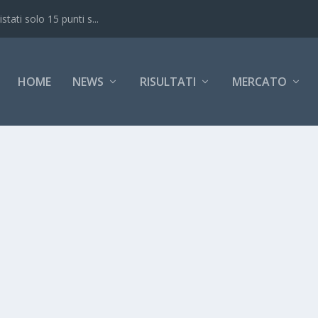
ati solo 15 punti s...
HOME
NEWS
RISULTATI
MERCATO