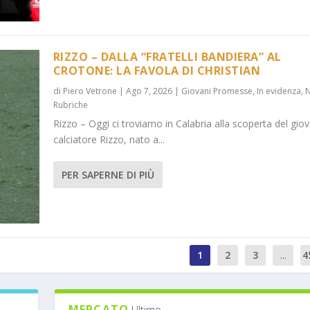
RIZZO – DALLA “FRATELLI BANDIERA” AL
CROTONE: LA FAVOLA DI CHRISTIAN
di
Piero Vetrone
|
Ago 7, 2026
|
Giovani Promesse
,
In evidenza
,
Rubriche
Rizzo – Oggi ci troviamo in Calabria alla scoperta del gio
calciatore Rizzo, nato a...
PER SAPERNE DI PIÙ
1
2
3
...
4
MERCATO
Ultimo