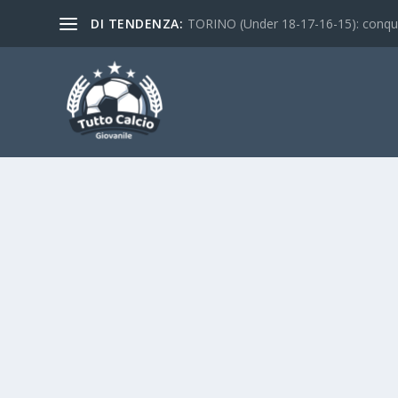
DI TENDENZA:
TORINO (Under 18-17-16-15): conquist