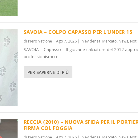
SAVOIA – COLPO CAPASSO PER L’UNDER 15
di
Piero Vetrone
|
Ago 7, 2026
|
In evidenza
,
Mercato
,
News
,
Noti
SAVOIA – Capasso – Il giovane calciatore del 2012 appro
DER 15
 PORTIERE,...
professionismo e...
News
News
,
,
Notizie
Notizie
PER SAPERNE DI PIÙ
RECCIA (2010) – NUOVA SFIDA PER IL PORTIER
FIRMA COL FOGGIA
di
Piero Vetrone
|
Ago 7, 2026
|
In evidenza
,
Mercato
,
News
,
Noti