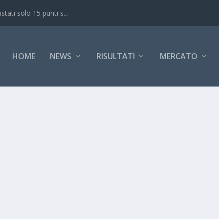
ati solo 15 punti s...
HOME
NEWS
RISULTATI
MERCATO