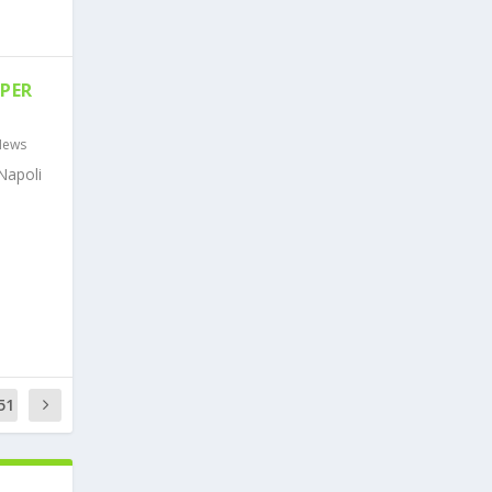
PER
News
Napoli
51
1