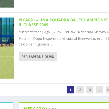
PICARDI – UNA SQUADRA DA…”CHAMPIONS” 
IL CLASSE 2009
di
Piero Vetrone
|
Ago 6, 2026
|
Esclusive
,
In evidenza
,
Mercato
,
Picardi – Dopo l’esperienza vissuta al Benevento, ecco il 
calcio per il giovane...
PER SAPERNE DI PIÙ
1
2
3
...
4
MERCATO
Ultimo