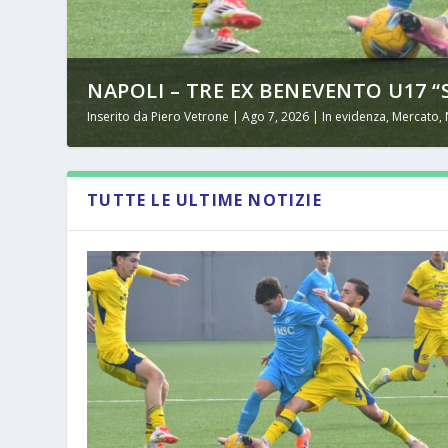
NAPOLI – TRE EX BENEVENTO U17 “S
Inserito da
Piero Vetrone
|
Ago 7, 2026
|
In evidenza
,
Mercato
,
TUTTE LE ULTIME NOTIZIE