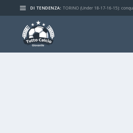
DI TENDENZA:
TORINO (Under 18-17-16-15): conquist