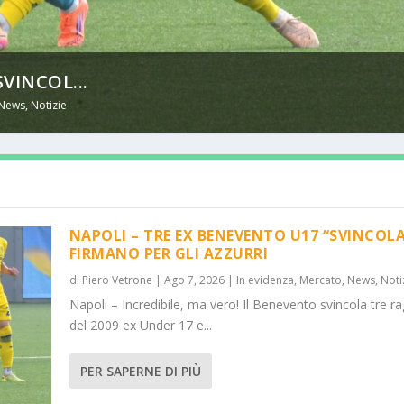
VINCOL...
News
,
Notizie
NAPOLI – TRE EX BENEVENTO U17 “SVINCOLA
FIRMANO PER GLI AZZURRI
di
Piero Vetrone
|
Ago 7, 2026
|
In evidenza
,
Mercato
,
News
,
Noti
Napoli – Incredibile, ma vero! Il Benevento svincola tre ra
del 2009 ex Under 17 e...
PER SAPERNE DI PIÙ