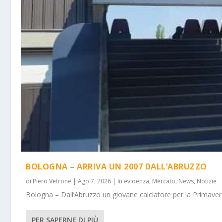
BOLOGNA – ARRIVA UN 2007 DALL’ABRUZZO
di
Piero Vetrone
|
Ago 7, 2026
|
In evidenza
,
Mercato
,
News
,
Notizie
Bologna – Dall’Abruzzo un giovane calciatore per la Primavera
PER SAPERNE DI PIÙ