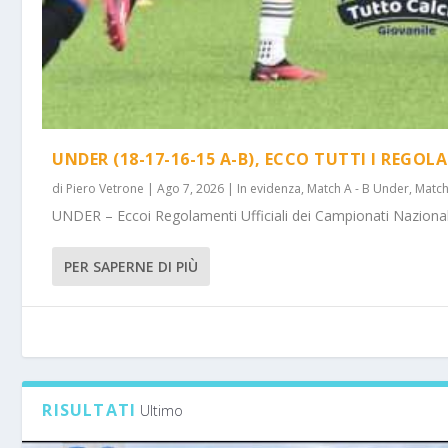
UNDER (18-17-16-15 A-B), ECCO TUTTI I REGOL
di
Piero Vetrone
|
Ago 7, 2026
|
In evidenza
,
Match A - B Under
,
Match
UNDER – Eccoi Regolamenti Ufficiali dei Campionati Nazionali 
PER SAPERNE DI PIÙ
RISULTATI
Ultimo