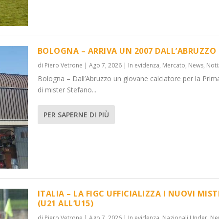
BOLOGNA – ARRIVA UN 2007 DALL’ABRUZZO
di
Piero Vetrone
|
Ago 7, 2026
|
In evidenza
,
Mercato
,
News
,
Noti
Bologna – Dall’Abruzzo un giovane calciatore per la Prim
’ABRUZZO
OVI MISTER...
di mister Stefano...
 Under
News
,
Notizie
,
News
PER SAPERNE DI PIÙ
ITALIA – LA FIGC UFFICIALIZZA I NUOVI MIST
(U21 ALL’U15)
di
Piero Vetrone
|
Ago 7, 2026
|
In evidenza
,
Nazionali Under
,
Ne