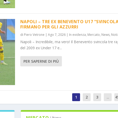
NAPOLI – TRE EX BENEVENTO U17 “SVINCOLA
FIRMANO PER GLI AZZURRI
di
Piero Vetrone
|
Ago 7, 2026
|
In evidenza
,
Mercato
,
News
,
Noti
Napoli – Incredibile, ma vero! Il Benevento svincola tre ra
del 2009 ex Under 17 e...
PER SAPERNE DI PIÙ
1
2
3
...
4
MERCATO
Ultimo