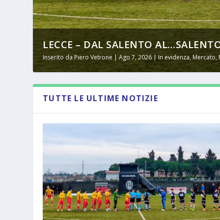
LECCE – DAL SALENTO AL…SALENTO
Inserito da
Piero Vetrone
|
Ago 7, 2026
|
In evidenza
,
Mercato
,
TUTTE LE ULTIME NOTIZIE