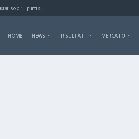
ati solo 15 punti s...
HOME
NEWS
RISULTATI
MERCATO