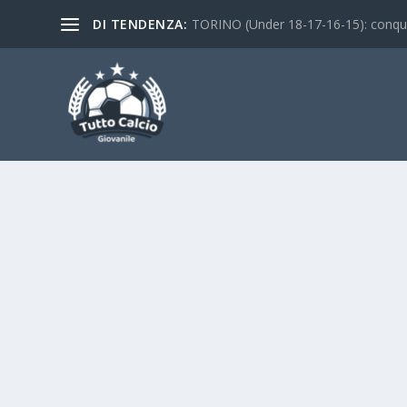
DI TENDENZA:
TORINO (Under 18-17-16-15): conquist