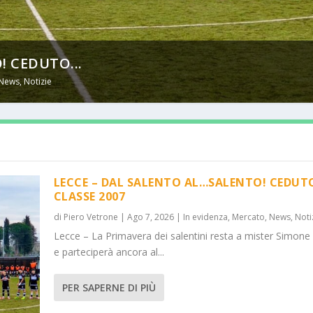
! CEDUTO...
News
,
Notizie
LECCE – DAL SALENTO AL…SALENTO! CEDUT
CLASSE 2007
di
Piero Vetrone
|
Ago 7, 2026
|
In evidenza
,
Mercato
,
News
,
Noti
Lecce – La Primavera dei salentini resta a mister Simone
e parteciperà ancora al...
PER SAPERNE DI PIÙ