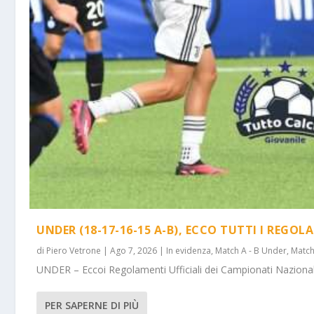
UNDER (18-17-16-15 A-B), ECCO TUTTI I REGOL
di
Piero Vetrone
|
Ago 7, 2026
|
In evidenza
,
Match A - B Under
,
Match
UNDER – Eccoi Regolamenti Ufficiali dei Campionati Nazionali 
PER SAPERNE DI PIÙ