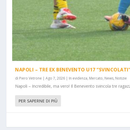
NAPOLI – TRE EX BENEVENTO U17 “SVINCOLATI
di
Piero Vetrone
|
Ago 7, 2026
|
In evidenza
,
Mercato
,
News
,
Notizie
Napoli – Incredibile, ma vero! Il Benevento svincola tre ragazz
PER SAPERNE DI PIÙ