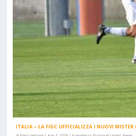
ITALIA – LA FIGC UFFICIALIZZA I NUOVI MISTER 
di
Piero Vetrone
|
Ago 7, 2026
|
In evidenza
,
Nazionali Under
,
News