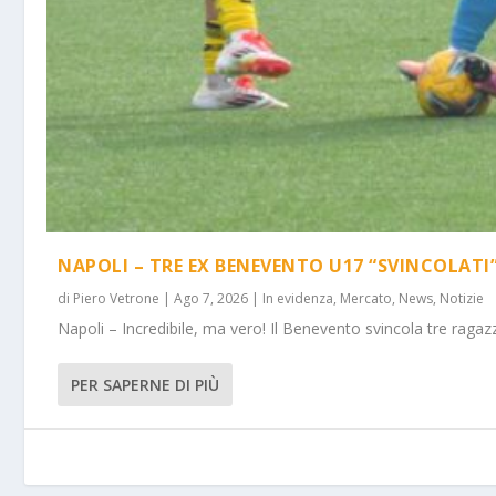
NAPOLI – TRE EX BENEVENTO U17 “SVINCOLATI
di
Piero Vetrone
|
Ago 7, 2026
|
In evidenza
,
Mercato
,
News
,
Notizie
Napoli – Incredibile, ma vero! Il Benevento svincola tre ragazz
PER SAPERNE DI PIÙ