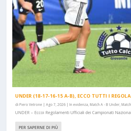
UNDER (18-17-16-15 A-B), ECCO TUTTI I REGOL
di
Piero Vetrone
|
Ago 7, 2026
|
In evidenza
,
Match A - B Under
,
Match
UNDER – Eccoi Regolamenti Ufficiali dei Campionati Nazionali 
PER SAPERNE DI PIÙ