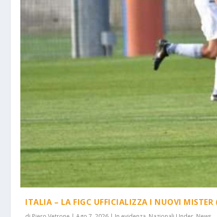
ITALIA – LA FIGC UFFICIALIZZA I NUOVI MISTER 
di
Piero Vetrone
|
Ago 7, 2026
|
In evidenza
,
Nazionali Under
,
News