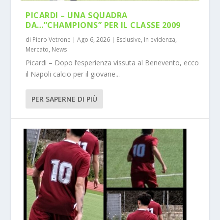
PICARDI – UNA SQUADRA
DA…”CHAMPIONS” PER IL CLASSE 2009
di
Piero Vetrone
|
Ago 6, 2026
|
Esclusive
,
In evidenza
,
Mercato
,
News
Picardi – Dopo l’esperienza vissuta al Benevento, ecco
il Napoli calcio per il giovane...
PER SAPERNE DI PIÙ