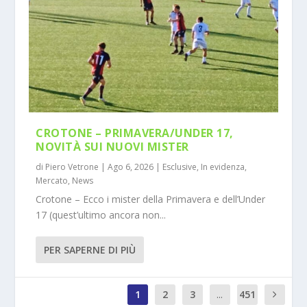
CROTONE – PRIMAVERA/UNDER 17,
NOVITÀ SUI NUOVI MISTER
di
Piero Vetrone
|
Ago 6, 2026
|
Esclusive
,
In evidenza
,
Mercato
,
News
Crotone – Ecco i mister della Primavera e dell’Under
17 (quest’ultimo ancora non...
PER SAPERNE DI PIÙ
1
2
3
...
451