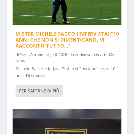
MISTER MICHELE SACCO (INTERVISTA):”10
ANNI CHE NON SI DIMENTICANO, VI
RACCONTO TUTTO…”
di
Piero Vetrone
|
Ago 6, 2026
|
In evidenza
,
Interviste
,
Media
,
News
Michele Sacco e la Juve Stabia si “lasciano” dopo 10
anni. Di seguito...
PER SAPERNE DI PIÙ