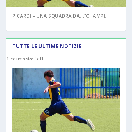
PICARDI – UNA SQUADRA DA…”CHAMPI...
TUTTE LE ULTIME NOTIZIE
PECORARO – DAL “TERZO TEMPO” AL ...
MISTER MICHELE SACCO (INTERVISTA):”10
ANNI C...