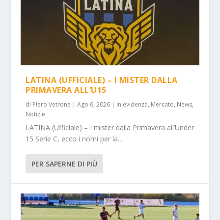
LATINA (UFFICIALE) – I MISTER DALLA
PRIMAVERA ALL’U15
di
Piero Vetrone
|
Ago 6, 2026
|
In evidenza
,
Mercato
,
News
,
Notizie
LATINA (Ufficiale) – I mister dalla Primavera all’Under
15 Serie C, ecco i nomi per la...
PER SAPERNE DI PIÙ