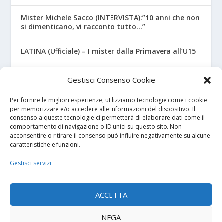
Mister Michele Sacco (INTERVISTA):”10 anni che non
si dimenticano, vi racconto tutto…”
LATINA (Ufficiale) – I mister dalla Primavera all’U15
CROTONE – Primavera/Under 17, novità sui nuovi
Gestisci Consenso Cookie
mister
Per fornire le migliori esperienze, utilizziamo tecnologie come i cookie
per memorizzare e/o accedere alle informazioni del dispositivo. Il
consenso a queste tecnologie ci permetterà di elaborare dati come il
I NOSTRI SPONSOR
comportamento di navigazione o ID unici su questo sito. Non
acconsentire o ritirare il consenso può influire negativamente su alcune
caratteristiche e funzioni.
Calcio Panchina
Gestisci servizi
Diretta.it
ACCETTA
NEGA