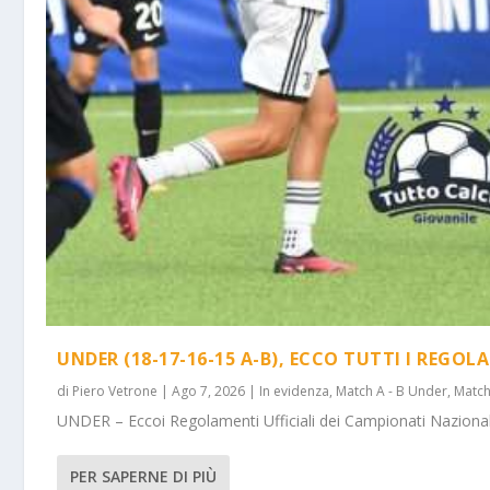
UNDER (18-17-16-15 A-B), ECCO TUTTI I REGOL
di
Piero Vetrone
|
Ago 7, 2026
|
In evidenza
,
Match A - B Under
,
Match
UNDER – Eccoi Regolamenti Ufficiali dei Campionati Nazionali 
PER SAPERNE DI PIÙ