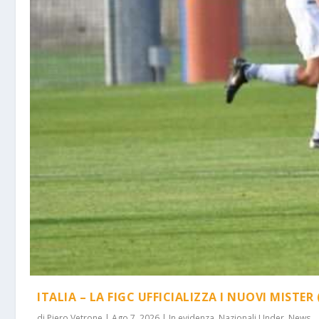
ITALIA – LA FIGC UFFICIALIZZA I NUOVI MISTER 
di
Piero Vetrone
|
Ago 7, 2026
|
In evidenza
,
Nazionali Under
,
News