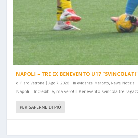
NAPOLI – TRE EX BENEVENTO U17 “SVINCOLATI
di
Piero Vetrone
|
Ago 7, 2026
|
In evidenza
,
Mercato
,
News
,
Notizie
Napoli – Incredibile, ma vero! Il Benevento svincola tre ragazz
PER SAPERNE DI PIÙ