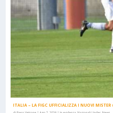
ITALIA – LA FIGC UFFICIALIZZA I NUOVI MISTER 
di
Piero Vetrone
|
Ago 7, 2026
|
In evidenza
,
Nazionali Under
,
News