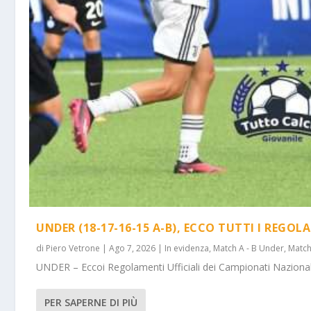
UNDER (18-17-16-15 A-B), ECCO TUTTI I REGOL
di
Piero Vetrone
|
Ago 7, 2026
|
In evidenza
,
Match A - B Under
,
Match
UNDER – Eccoi Regolamenti Ufficiali dei Campionati Nazionali 
PER SAPERNE DI PIÙ