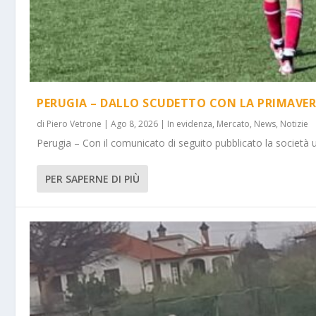
PERUGIA – DALLO SCUDETTO CON LA PRIMAVER
di
Piero Vetrone
|
Ago 8, 2026
|
In evidenza
,
Mercato
,
News
,
Notizie
Perugia – Con il comunicato di seguito pubblicato la società 
PER SAPERNE DI PIÙ