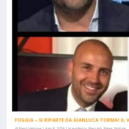
FOGGIA – SI RIPARTE DA GIANLUCA TORMA! IL 
di
Piero Vetrone
|
Ago 8, 2026
|
In evidenza
,
Mercato
,
News
,
Notizie