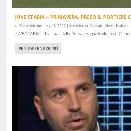
JUVE STABIA – PRIMAVERA, PRESO IL PORTIERE 
di
Piero Vetrone
|
Ago 8, 2026
|
In evidenza
,
Mercato
,
News
,
Notizie
JUVE STABIA – Tra i pali della Primavera gialloblù ecco Chiarie
PER SAPERNE DI PIÙ