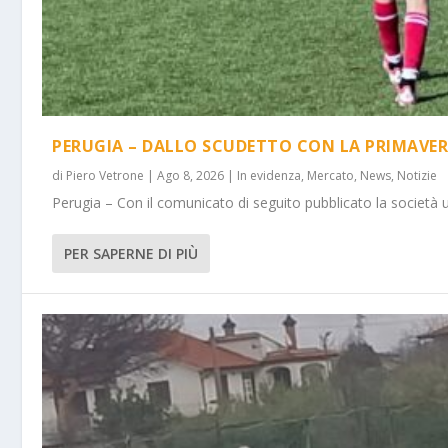
PERUGIA – DALLO SCUDETTO CON LA PRIMAVER
di
Piero Vetrone
|
Ago 8, 2026
|
In evidenza
,
Mercato
,
News
,
Notizie
Perugia – Con il comunicato di seguito pubblicato la società 
PER SAPERNE DI PIÙ