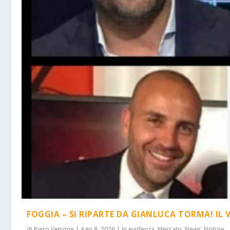
FOGGIA – SI RIPARTE DA GIANLUCA TORMA! IL 
di
Piero Vetrone
|
Ago 8, 2026
|
In evidenza
,
Mercato
,
News
,
Notizie