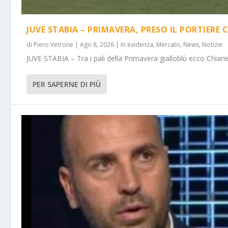
JUVE STABIA – PRIMAVERA, PRESO IL PORTIERE 
di
Piero Vetrone
|
Ago 8, 2026
|
In evidenza
,
Mercato
,
News
,
Notizie
JUVE STABIA – Tra i pali della Primavera gialloblù ecco Chiarie
PER SAPERNE DI PIÙ