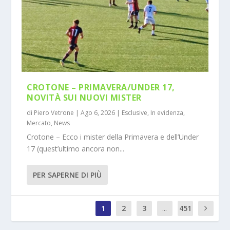
CROTONE – PRIMAVERA/UNDER 17,
NOVITÀ SUI NUOVI MISTER
di
Piero Vetrone
|
Ago 6, 2026
|
Esclusive
,
In evidenza
,
Mercato
,
News
Crotone – Ecco i mister della Primavera e dell’Under
17 (quest’ultimo ancora non...
PER SAPERNE DI PIÙ
1
2
3
...
451
0