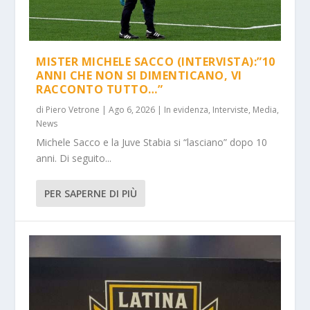
MISTER MICHELE SACCO (INTERVISTA):”10
ANNI CHE NON SI DIMENTICANO, VI
RACCONTO TUTTO…”
di
Piero Vetrone
|
Ago 6, 2026
|
In evidenza
,
Interviste
,
Media
,
News
Michele Sacco e la Juve Stabia si “lasciano” dopo 10
anni. Di seguito...
PER SAPERNE DI PIÙ