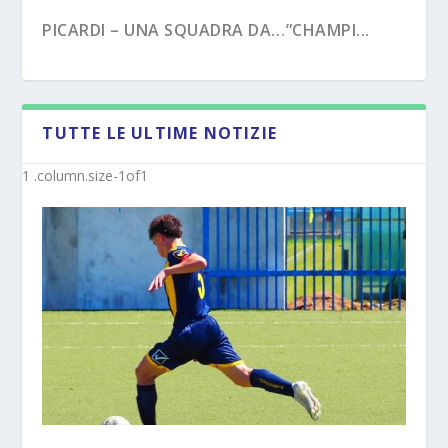
PICARDI – UNA SQUADRA DA…”CHAMPI...
TUTTE LE ULTIME NOTIZIE
PECORARO – DAL “TERZO TEMPO” AL ...
MISTER MICHELE SACCO (INTERVISTA):”10
ANNI C...