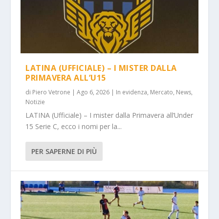
LATINA (UFFICIALE) – I MISTER DALLA
PRIMAVERA ALL’U15
di
Piero Vetrone
|
Ago 6, 2026
|
In evidenza
,
Mercato
,
News
,
Notizie
LATINA (Ufficiale) – I mister dalla Primavera all’Under
15 Serie C, ecco i nomi per la...
PER SAPERNE DI PIÙ