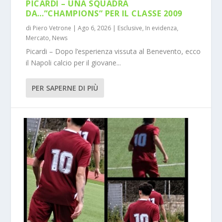
PICARDI – UNA SQUADRA
DA…”CHAMPIONS” PER IL CLASSE 2009
di
Piero Vetrone
|
Ago 6, 2026
|
Esclusive
,
In evidenza
,
Mercato
,
News
Picardi – Dopo l’esperienza vissuta al Benevento, ecco
il Napoli calcio per il giovane...
PER SAPERNE DI PIÙ