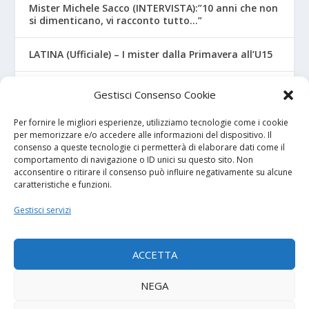
Mister Michele Sacco (INTERVISTA):”10 anni che non
si dimenticano, vi racconto tutto…”
LATINA (Ufficiale) – I mister dalla Primavera all’U15
CROTONE – Primavera/Under 17, novità sui nuovi
Gestisci Consenso Cookie
mister
Per fornire le migliori esperienze, utilizziamo tecnologie come i cookie
per memorizzare e/o accedere alle informazioni del dispositivo. Il
consenso a queste tecnologie ci permetterà di elaborare dati come il
I NOSTRI SPONSOR
comportamento di navigazione o ID unici su questo sito. Non
acconsentire o ritirare il consenso può influire negativamente su alcune
caratteristiche e funzioni.
Calcio Panchina
Gestisci servizi
Diretta.it
ACCETTA
NEGA
© 2026
| Powered by
Tutto Calcio Giovanile
DeBrand