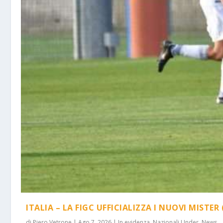
ITALIA – LA FIGC UFFICIALIZZA I NUOVI MISTER 
di
Piero Vetrone
|
Ago 7, 2026
|
In evidenza
,
Nazionali Under
,
News