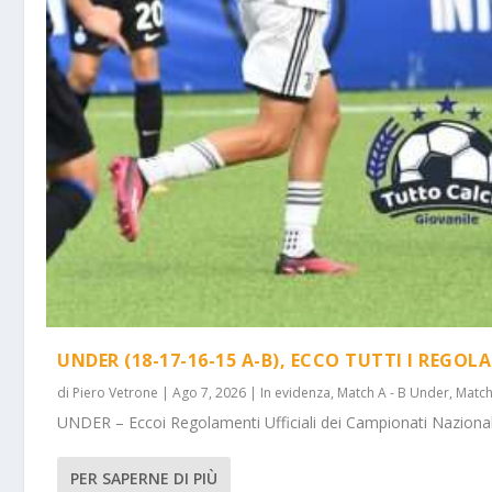
UNDER (18-17-16-15 A-B), ECCO TUTTI I REGOL
di
Piero Vetrone
|
Ago 7, 2026
|
In evidenza
,
Match A - B Under
,
Match
UNDER – Eccoi Regolamenti Ufficiali dei Campionati Nazionali 
PER SAPERNE DI PIÙ