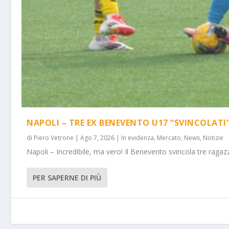
NAPOLI – TRE EX BENEVENTO U17 “SVINCOLATI
di
Piero Vetrone
|
Ago 7, 2026
|
In evidenza
,
Mercato
,
News
,
Notizie
Napoli – Incredibile, ma vero! Il Benevento svincola tre ragazz
PER SAPERNE DI PIÙ