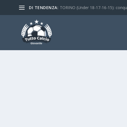
DI TENDENZA:
TORINO (Under 18-17-16-15): conquist