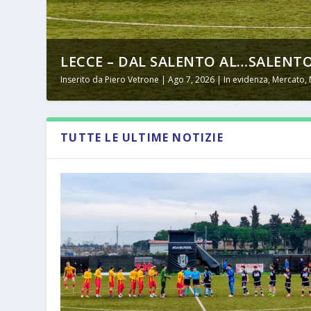
LECCE – DAL SALENTO AL…SALENTO
Inserito da
Piero Vetrone
|
Ago 7, 2026
|
In evidenza
,
Mercato
,
TUTTE LE ULTIME NOTIZIE