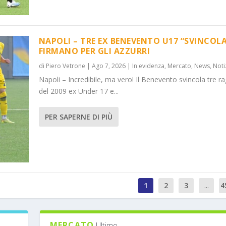
NAPOLI – TRE EX BENEVENTO U17 “SVINCOLA
FIRMANO PER GLI AZZURRI
di
Piero Vetrone
|
Ago 7, 2026
|
In evidenza
,
Mercato
,
News
,
Noti
Napoli – Incredibile, ma vero! Il Benevento svincola tre ra
del 2009 ex Under 17 e...
PER SAPERNE DI PIÙ
1
2
3
...
4
MERCATO
Ultimo