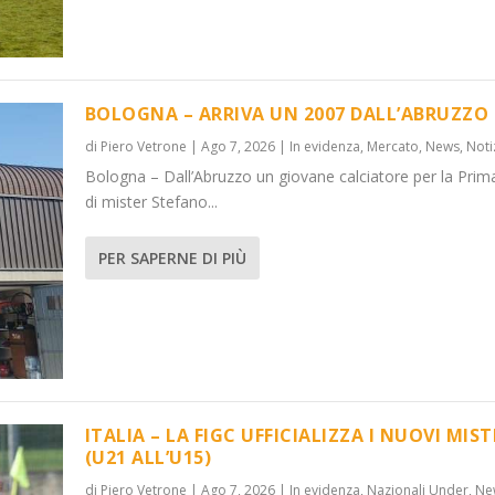
BOLOGNA – ARRIVA UN 2007 DALL’ABRUZZO
di
Piero Vetrone
|
Ago 7, 2026
|
In evidenza
,
Mercato
,
News
,
Noti
Bologna – Dall’Abruzzo un giovane calciatore per la Prim
’ABRUZZO
OVI MISTER...
di mister Stefano...
 Under
News
,
Notizie
,
News
PER SAPERNE DI PIÙ
ITALIA – LA FIGC UFFICIALIZZA I NUOVI MIST
(U21 ALL’U15)
di
Piero Vetrone
|
Ago 7, 2026
|
In evidenza
,
Nazionali Under
,
Ne