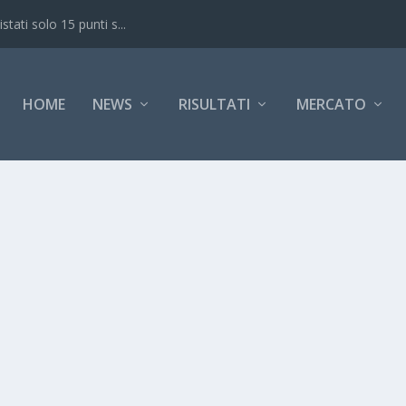
ati solo 15 punti s...
HOME
NEWS
RISULTATI
MERCATO