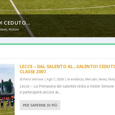
! CEDUTO...
News
,
Notizie
LECCE – DAL SALENTO AL…SALENTO! CEDUT
CLASSE 2007
di
Piero Vetrone
|
Ago 7, 2026
|
In evidenza
,
Mercato
,
News
,
Noti
Lecce – La Primavera dei salentini resta a mister Simone
e parteciperà ancora al...
PER SAPERNE DI PIÙ