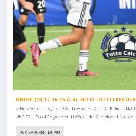
UNDER (18-17-16-15 A-B), ECCO TUTTI I REGOL
di
Piero Vetrone
|
Ago 7, 2026
|
In evidenza
,
Match A - B Under
,
Match
UNDER – Eccoi Regolamenti Ufficiali dei Campionati Nazionali 
PER SAPERNE DI PIÙ