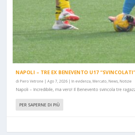
NAPOLI – TRE EX BENEVENTO U17 “SVINCOLATI
di
Piero Vetrone
|
Ago 7, 2026
|
In evidenza
,
Mercato
,
News
,
Notizie
Napoli – Incredibile, ma vero! Il Benevento svincola tre ragazz
PER SAPERNE DI PIÙ