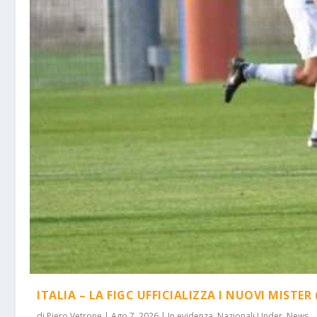
ITALIA – LA FIGC UFFICIALIZZA I NUOVI MISTER 
di
Piero Vetrone
|
Ago 7, 2026
|
In evidenza
,
Nazionali Under
,
News