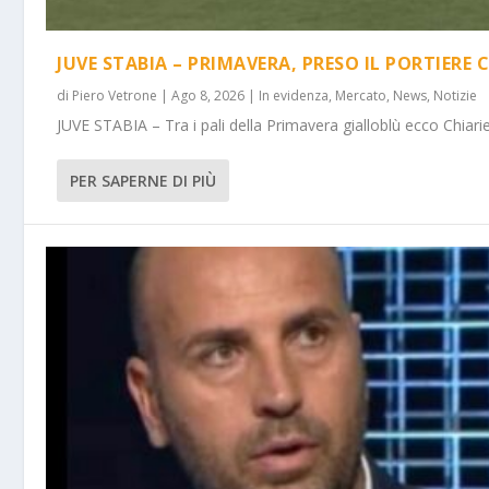
JUVE STABIA – PRIMAVERA, PRESO IL PORTIERE 
di
Piero Vetrone
|
Ago 8, 2026
|
In evidenza
,
Mercato
,
News
,
Notizie
JUVE STABIA – Tra i pali della Primavera gialloblù ecco Chiarie
PER SAPERNE DI PIÙ