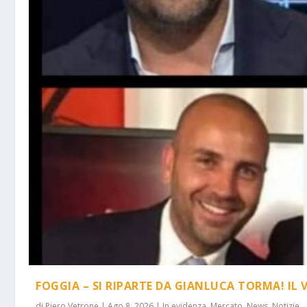
FOGGIA – SI RIPARTE DA GIANLUCA TORMA! IL 
di
Piero Vetrone
|
Ago 8, 2026
|
In evidenza
,
Mercato
,
News
,
Notizie