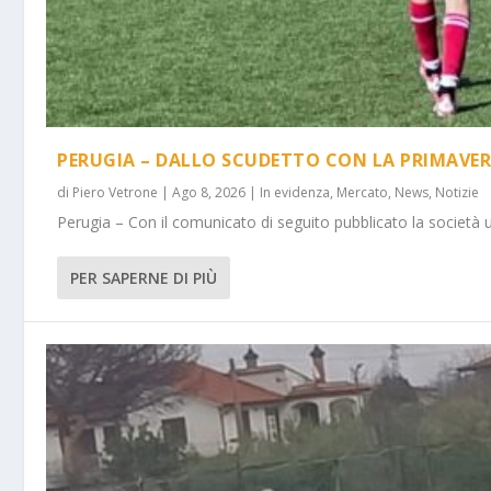
PERUGIA – DALLO SCUDETTO CON LA PRIMAVER
di
Piero Vetrone
|
Ago 8, 2026
|
In evidenza
,
Mercato
,
News
,
Notizie
Perugia – Con il comunicato di seguito pubblicato la società 
PER SAPERNE DI PIÙ