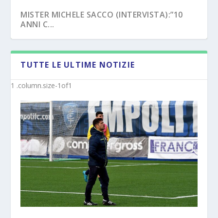
MISTER MICHELE SACCO (INTERVISTA):”10
ANNI C...
TUTTE LE ULTIME NOTIZIE
LATINA (UFFICIALE) – I MISTER DALLA
CROTONE – PRIMAVERA/UNDER 17, NOVITÀ
PRIMAVER...
SUI NUO...