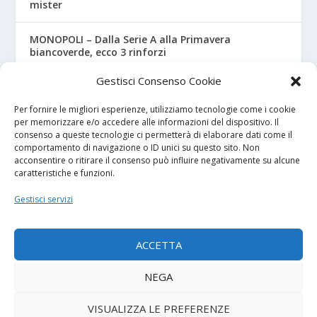
mister
MONOPOLI – Dalla Serie A alla Primavera
biancoverde, ecco 3 rinforzi
Gestisci Consenso Cookie
UNDER 18 A-B, ecco il calendario ufficiale
Per fornire le migliori esperienze, utilizziamo tecnologie come i cookie
per memorizzare e/o accedere alle informazioni del dispositivo. Il
consenso a queste tecnologie ci permetterà di elaborare dati come il
I NOSTRI SPONSOR
comportamento di navigazione o ID unici su questo sito. Non
acconsentire o ritirare il consenso può influire negativamente su alcune
caratteristiche e funzioni.
Calcio Panchina
Gestisci servizi
Diretta.it
ACCETTA
NEGA
© 2026
| Powered by
Tutto Calcio Giovanile
DeBrand
VISUALIZZA LE PREFERENZE