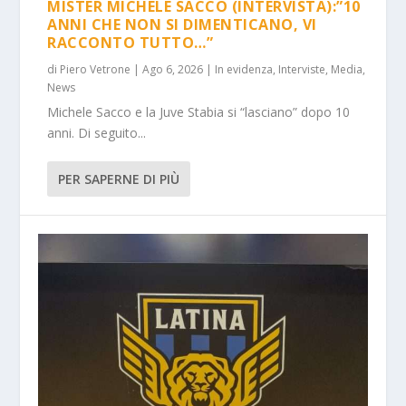
MISTER MICHELE SACCO (INTERVISTA):”10
ANNI CHE NON SI DIMENTICANO, VI
RACCONTO TUTTO…”
di
Piero Vetrone
|
Ago 6, 2026
|
In evidenza
,
Interviste
,
Media
,
News
Michele Sacco e la Juve Stabia si “lasciano” dopo 10
anni. Di seguito...
PER SAPERNE DI PIÙ