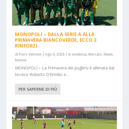
MONOPOLI – DALLA SERIE A ALLA
PRIMAVERA BIANCOVERDE, ECCO 3
RINFORZI
di
Piero Vetrone
|
Ago 6, 2026
|
In evidenza
,
Mercato
,
News
,
Notizie
MONOPOLI – La Primavera dei pugliesi è allenata dal
tecnico Roberto D’Ermilio e...
PER SAPERNE DI PIÙ