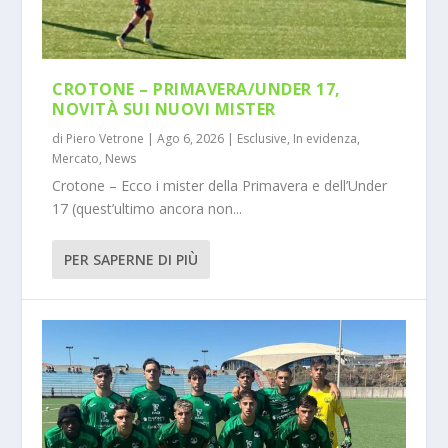
CROTONE – PRIMAVERA/UNDER 17,
NOVITÀ SUI NUOVI MISTER
di
Piero Vetrone
|
Ago 6, 2026
|
Esclusive
,
In evidenza
,
Mercato
,
News
Crotone – Ecco i mister della Primavera e dell’Under
17 (quest’ultimo ancora non...
PER SAPERNE DI PIÙ