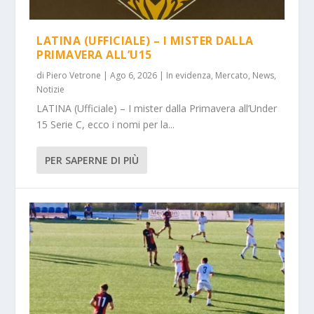
LATINA (UFFICIALE) – I MISTER DALLA
PRIMAVERA ALL’U15
di
Piero Vetrone
|
Ago 6, 2026
|
In evidenza
,
Mercato
,
News
,
Notizie
LATINA (Ufficiale) – I mister dalla Primavera all’Under
15 Serie C, ecco i nomi per la...
PER SAPERNE DI PIÙ