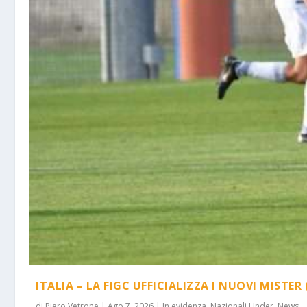
ITALIA – LA FIGC UFFICIALIZZA I NUOVI MISTER 
di
Piero Vetrone
|
Ago 7, 2026
|
In evidenza
,
Nazionali Under
,
News