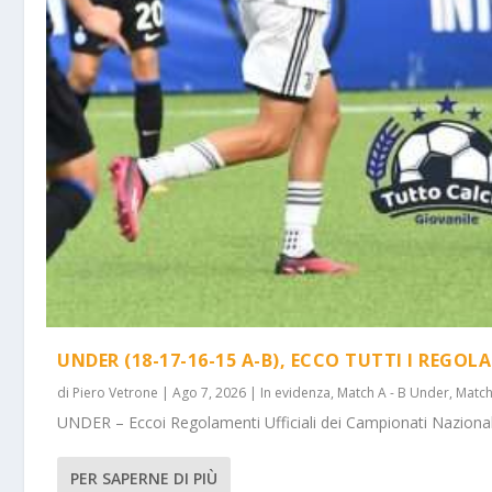
UNDER (18-17-16-15 A-B), ECCO TUTTI I REGOL
di
Piero Vetrone
|
Ago 7, 2026
|
In evidenza
,
Match A - B Under
,
Match
UNDER – Eccoi Regolamenti Ufficiali dei Campionati Nazionali 
PER SAPERNE DI PIÙ