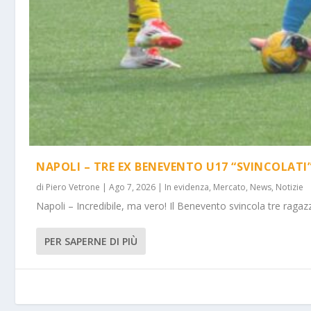
NAPOLI – TRE EX BENEVENTO U17 “SVINCOLATI
di
Piero Vetrone
|
Ago 7, 2026
|
In evidenza
,
Mercato
,
News
,
Notizie
Napoli – Incredibile, ma vero! Il Benevento svincola tre ragazz
PER SAPERNE DI PIÙ