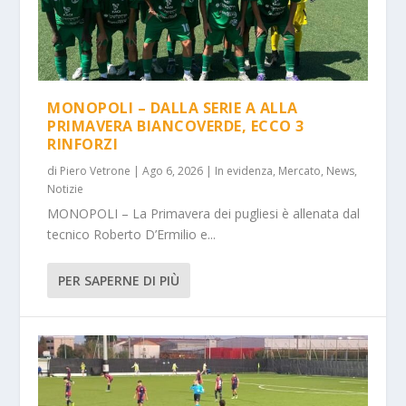
MONOPOLI – DALLA SERIE A ALLA
PRIMAVERA BIANCOVERDE, ECCO 3
RINFORZI
di
Piero Vetrone
|
Ago 6, 2026
|
In evidenza
,
Mercato
,
News
,
Notizie
MONOPOLI – La Primavera dei pugliesi è allenata dal
tecnico Roberto D’Ermilio e...
PER SAPERNE DI PIÙ