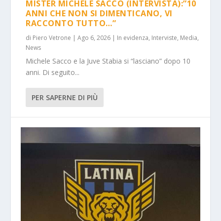
MISTER MICHELE SACCO (INTERVISTA):”10
ANNI CHE NON SI DIMENTICANO, VI
RACCONTO TUTTO…”
di
Piero Vetrone
|
Ago 6, 2026
|
In evidenza
,
Interviste
,
Media
,
News
Michele Sacco e la Juve Stabia si “lasciano” dopo 10
anni. Di seguito...
PER SAPERNE DI PIÙ