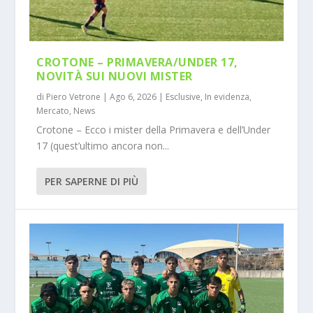
CROTONE – PRIMAVERA/UNDER 17,
NOVITÀ SUI NUOVI MISTER
di
Piero Vetrone
|
Ago 6, 2026
|
Esclusive
,
In evidenza
,
Mercato
,
News
Crotone – Ecco i mister della Primavera e dell’Under
17 (quest’ultimo ancora non...
PER SAPERNE DI PIÙ