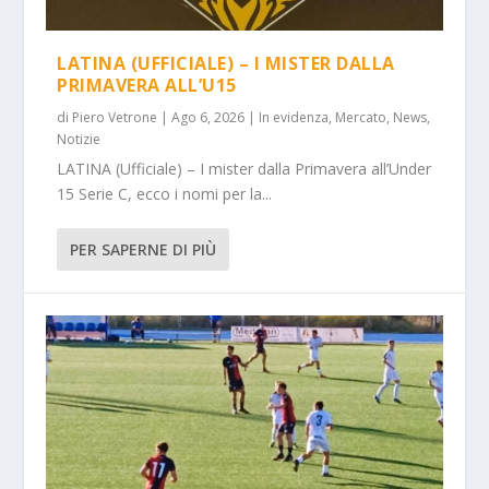
LATINA (UFFICIALE) – I MISTER DALLA
PRIMAVERA ALL’U15
di
Piero Vetrone
|
Ago 6, 2026
|
In evidenza
,
Mercato
,
News
,
Notizie
LATINA (Ufficiale) – I mister dalla Primavera all’Under
15 Serie C, ecco i nomi per la...
PER SAPERNE DI PIÙ