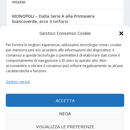
mister
MONOPOLI – Dalla Serie A alla Primavera
biancoverde, ecco 3 rinforzi
Gestisci Consenso Cookie
UNDER 18 A-B, ecco il calendario ufficiale
Per fornire le migliori esperienze, utilizziamo tecnologie come i cookie
per memorizzare e/o accedere alle informazioni del dispositivo. Il
consenso a queste tecnologie ci permetterà di elaborare dati come il
I NOSTRI SPONSOR
comportamento di navigazione o ID unici su questo sito. Non
acconsentire o ritirare il consenso può influire negativamente su alcune
caratteristiche e funzioni.
Calcio Panchina
Gestisci servizi
Diretta.it
ACCETTA
NEGA
© 2026
| Powered by
Tutto Calcio Giovanile
DeBrand
VISUALIZZA LE PREFERENZE