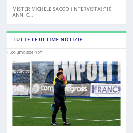
MISTER MICHELE SACCO (INTERVISTA):”10
ANNI C...
TUTTE LE ULTIME NOTIZIE
LATINA (UFFICIALE) – I MISTER DALLA
CROTONE – PRIMAVERA/UNDER 17, NOVITÀ
PRIMAVER...
SUI NUO...