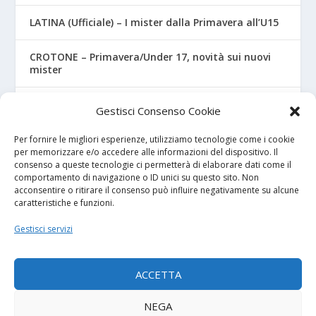
LATINA (Ufficiale) – I mister dalla Primavera all’U15
CROTONE – Primavera/Under 17, novità sui nuovi
mister
MONOPOLI – Dalla Serie A alla Primavera
Gestisci Consenso Cookie
biancoverde, ecco 3 rinforzi
Per fornire le migliori esperienze, utilizziamo tecnologie come i cookie
per memorizzare e/o accedere alle informazioni del dispositivo. Il
consenso a queste tecnologie ci permetterà di elaborare dati come il
I NOSTRI SPONSOR
comportamento di navigazione o ID unici su questo sito. Non
acconsentire o ritirare il consenso può influire negativamente su alcune
caratteristiche e funzioni.
Calcio Panchina
Gestisci servizi
Diretta.it
ACCETTA
NEGA