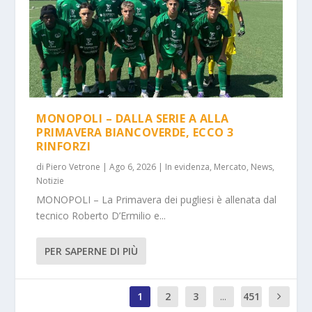
MONOPOLI – DALLA SERIE A ALLA
PRIMAVERA BIANCOVERDE, ECCO 3
RINFORZI
di
Piero Vetrone
|
Ago 6, 2026
|
In evidenza
,
Mercato
,
News
,
Notizie
MONOPOLI – La Primavera dei pugliesi è allenata dal
tecnico Roberto D’Ermilio e...
PER SAPERNE DI PIÙ
1
2
3
...
451