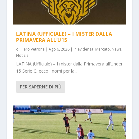
LATINA (UFFICIALE) – I MISTER DALLA
PRIMAVERA ALL’U15
di
Piero Vetrone
|
Ago 6, 2026
|
In evidenza
,
Mercato
,
News
,
Notizie
LATINA (Ufficiale) – I mister dalla Primavera all’Under
15 Serie C, ecco i nomi per la...
PER SAPERNE DI PIÙ