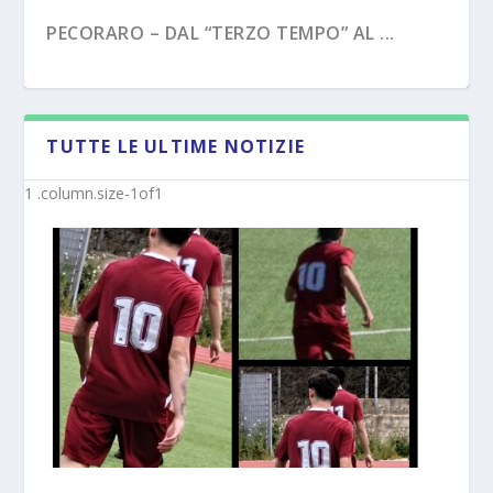
PECORARO – DAL “TERZO TEMPO” AL ...
TUTTE LE ULTIME NOTIZIE
MISTER MICHELE SACCO (INTERVISTA):”10
LATINA (UFFICIALE) – I MISTER DALLA
ANNI C...
PRIMAVER...