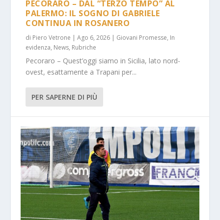
PECORARO – DAL “TERZO TEMPO” AL
PALERMO: IL SOGNO DI GABRIELE
CONTINUA IN ROSANERO
di
Piero Vetrone
|
Ago 6, 2026
|
Giovani Promesse
,
In
evidenza
,
News
,
Rubriche
Pecoraro – Quest’oggi siamo in Sicilia, lato nord-
ovest, esattamente a Trapani per...
PER SAPERNE DI PIÙ