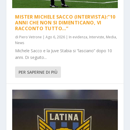
MISTER MICHELE SACCO (INTERVISTA):”10
ANNI CHE NON SI DIMENTICANO, VI
RACCONTO TUTTO…”
di
Piero Vetrone
|
Ago 6, 2026
|
In evidenza
,
Interviste
,
Media
,
News
Michele Sacco e la Juve Stabia si “lasciano” dopo 10
anni. Di seguito...
PER SAPERNE DI PIÙ