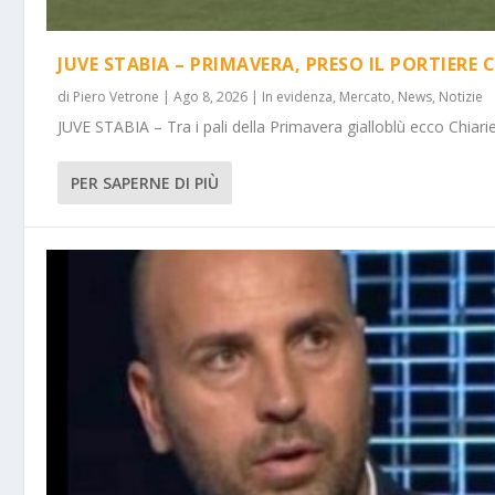
JUVE STABIA – PRIMAVERA, PRESO IL PORTIERE 
di
Piero Vetrone
|
Ago 8, 2026
|
In evidenza
,
Mercato
,
News
,
Notizie
JUVE STABIA – Tra i pali della Primavera gialloblù ecco Chiarie
PER SAPERNE DI PIÙ