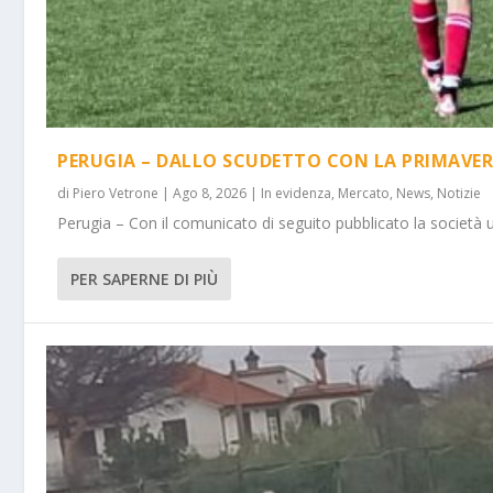
PERUGIA – DALLO SCUDETTO CON LA PRIMAVER
di
Piero Vetrone
|
Ago 8, 2026
|
In evidenza
,
Mercato
,
News
,
Notizie
Perugia – Con il comunicato di seguito pubblicato la società 
PER SAPERNE DI PIÙ