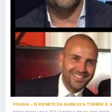
FOGGIA – SI RIPARTE DA GIANLUCA TORMA! IL 
di
Piero Vetrone
|
Ago 8, 2026
|
In evidenza
,
Mercato
,
News
,
Notizie