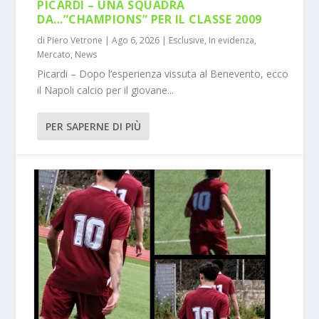
PICARDI – UNA SQUADRA
DA…”CHAMPIONS” PER IL CLASSE 2009
di
Piero Vetrone
|
Ago 6, 2026
|
Esclusive
,
In evidenza
,
Mercato
,
News
Picardi – Dopo l’esperienza vissuta al Benevento, ecco
il Napoli calcio per il giovane...
PER SAPERNE DI PIÙ