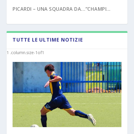
PICARDI – UNA SQUADRA DA…”CHAMPI...
TUTTE LE ULTIME NOTIZIE
PECORARO – DAL “TERZO TEMPO” AL ...
MISTER MICHELE SACCO (INTERVISTA):”10
ANNI C...