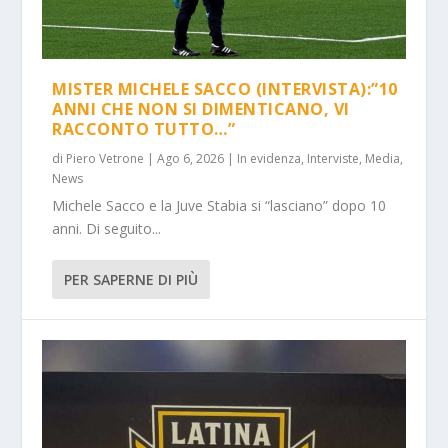
MISTER MICHELE SACCO (INTERVISTA):”10
ANNI CHE NON SI DIMENTICANO, VI
RACCONTO TUTTO…”
di
Piero Vetrone
|
Ago 6, 2026
|
In evidenza
,
Interviste
,
Media
,
News
Michele Sacco e la Juve Stabia si “lasciano” dopo 10
anni. Di seguito...
PER SAPERNE DI PIÙ