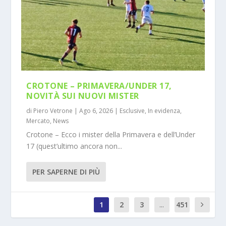
CROTONE – PRIMAVERA/UNDER 17,
NOVITÀ SUI NUOVI MISTER
di
Piero Vetrone
|
Ago 6, 2026
|
Esclusive
,
In evidenza
,
Mercato
,
News
Crotone – Ecco i mister della Primavera e dell’Under
17 (quest’ultimo ancora non...
PER SAPERNE DI PIÙ
1
2
3
...
451
0