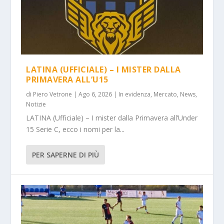
LATINA (UFFICIALE) – I MISTER DALLA
PRIMAVERA ALL’U15
di
Piero Vetrone
|
Ago 6, 2026
|
In evidenza
,
Mercato
,
News
,
Notizie
LATINA (Ufficiale) – I mister dalla Primavera all’Under
15 Serie C, ecco i nomi per la...
PER SAPERNE DI PIÙ