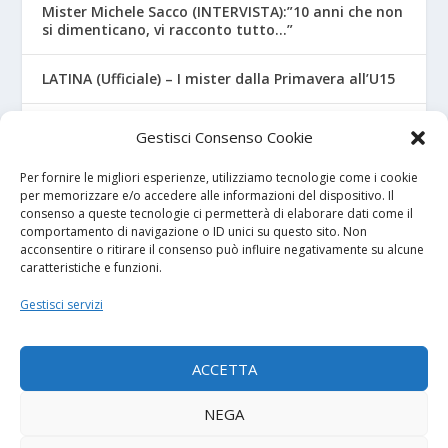
Mister Michele Sacco (INTERVISTA):”10 anni che non
si dimenticano, vi racconto tutto…”
LATINA (Ufficiale) – I mister dalla Primavera all’U15
CROTONE – Primavera/Under 17, novità sui nuovi
Gestisci Consenso Cookie
mister
Per fornire le migliori esperienze, utilizziamo tecnologie come i cookie
per memorizzare e/o accedere alle informazioni del dispositivo. Il
consenso a queste tecnologie ci permetterà di elaborare dati come il
I NOSTRI SPONSOR
comportamento di navigazione o ID unici su questo sito. Non
acconsentire o ritirare il consenso può influire negativamente su alcune
caratteristiche e funzioni.
Calcio Panchina
Gestisci servizi
Diretta.it
ACCETTA
NEGA
© 2026
| Powered by
Tutto Calcio Giovanile
DeBrand