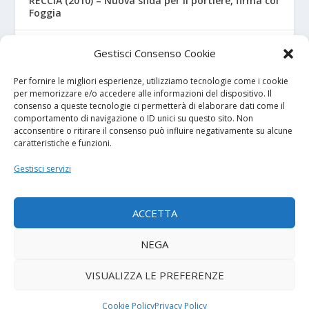
RECCIA (2010) – Nuova sfida per il portiere, firma col
Foggia
RIZZO – Dalla “Fratelli Bandiera” al Crotone: la
Gestisci Consenso Cookie
favola di Christian
Per fornire le migliori esperienze, utilizziamo tecnologie come i cookie
per memorizzare e/o accedere alle informazioni del dispositivo. Il
consenso a queste tecnologie ci permetterà di elaborare dati come il
I NOSTRI SPONSOR
comportamento di navigazione o ID unici su questo sito. Non
acconsentire o ritirare il consenso può influire negativamente su alcune
caratteristiche e funzioni.
Calcio Panchina
Gestisci servizi
Diretta.it
ACCETTA
NEGA
© 2026
| Powered by
Tutto Calcio Giovanile
DeBrand
VISUALIZZA LE PREFERENZE
Contatti
Privacy Policy
Cookie Policy (UE)
Termini e condizioni
Cookie Policy
Privacy Policy