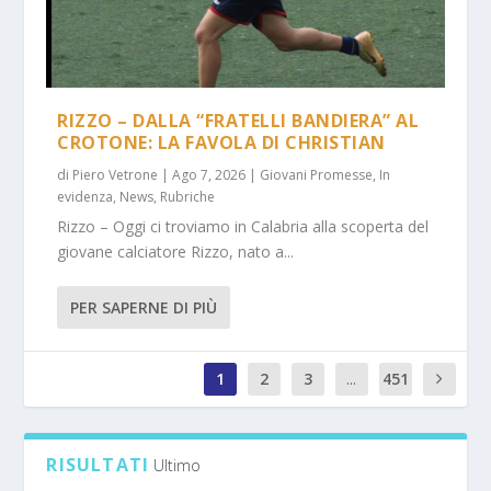
RIZZO – DALLA “FRATELLI BANDIERA” AL
CROTONE: LA FAVOLA DI CHRISTIAN
di
Piero Vetrone
|
Ago 7, 2026
|
Giovani Promesse
,
In
evidenza
,
News
,
Rubriche
Rizzo – Oggi ci troviamo in Calabria alla scoperta del
giovane calciatore Rizzo, nato a...
PER SAPERNE DI PIÙ
1
2
3
...
451
1
RISULTATI
Ultimo