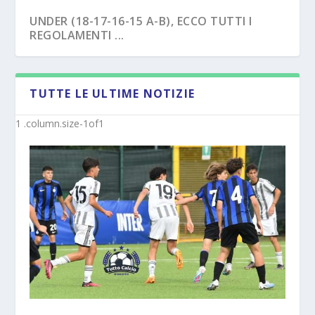
UNDER (18-17-16-15 A-B), ECCO TUTTI I
REGOLAMENTI ...
TUTTE LE ULTIME NOTIZIE
NAPOLI – TRE EX BENEVENTO U17
SAVOIA – COLPO CAPASSO PER L’UNDER 15
“SVINCOL...