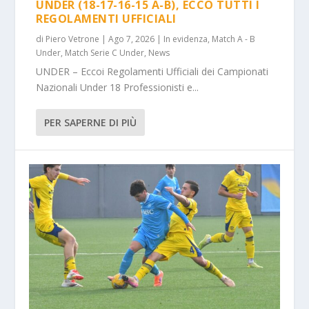
UNDER (18-17-16-15 A-B), ECCO TUTTI I
REGOLAMENTI UFFICIALI
di
Piero Vetrone
|
Ago 7, 2026
|
In evidenza
,
Match A - B
Under
,
Match Serie C Under
,
News
UNDER – Eccoi Regolamenti Ufficiali dei Campionati
Nazionali Under 18 Professionisti e...
PER SAPERNE DI PIÙ