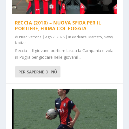
RECCIA (2010) – NUOVA SFIDA PER IL
PORTIERE, FIRMA COL FOGGIA
di
Piero Vetrone
|
Ago 7, 2026
|
In evidenza
,
Mercato
,
News
,
Notizie
Reccia – Il giovane portiere lascia la Campania e vola
in Puglia per giocare nelle giovanili...
PER SAPERNE DI PIÙ