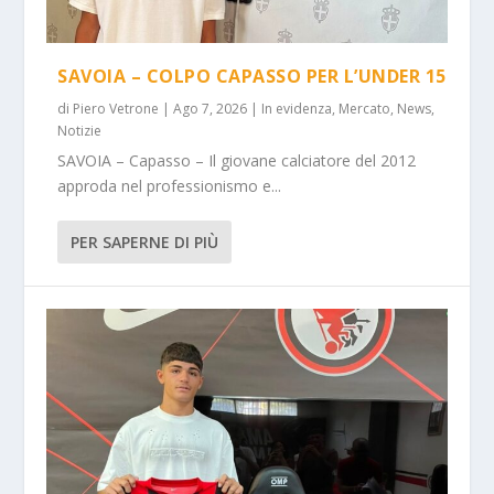
SAVOIA – COLPO CAPASSO PER L’UNDER 15
di
Piero Vetrone
|
Ago 7, 2026
|
In evidenza
,
Mercato
,
News
,
Notizie
SAVOIA – Capasso – Il giovane calciatore del 2012
approda nel professionismo e...
PER SAPERNE DI PIÙ