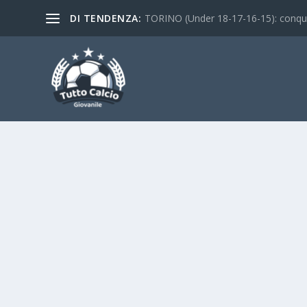
DI TENDENZA:
TORINO (Under 18-17-16-15): conquist