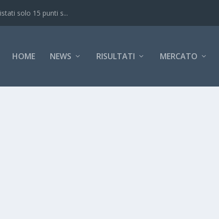
ati solo 15 punti s...
HOME
NEWS
RISULTATI
MERCATO