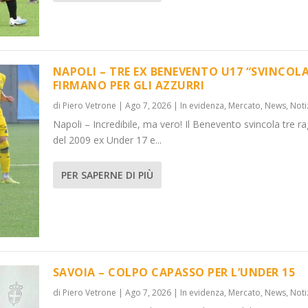
NAPOLI – TRE EX BENEVENTO U17 “SVINCOLA
FIRMANO PER GLI AZZURRI
di
Piero Vetrone
|
Ago 7, 2026
|
In evidenza
,
Mercato
,
News
,
Noti
VINCOL...
DER 15
Napoli – Incredibile, ma vero! Il Benevento svincola tre ra
News
News
,
,
Notizie
Notizie
del 2009 ex Under 17 e...
PER SAPERNE DI PIÙ
SAVOIA – COLPO CAPASSO PER L’UNDER 15
di
Piero Vetrone
|
Ago 7, 2026
|
In evidenza
,
Mercato
,
News
,
Noti