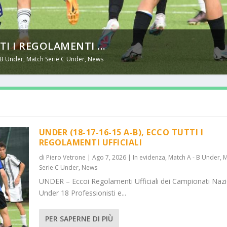
TI I REGOLAMENTI ...
 B Under
,
Match Serie C Under
,
News
UNDER (18-17-16-15 A-B), ECCO TUTTI I
REGOLAMENTI UFFICIALI
di
Piero Vetrone
|
Ago 7, 2026
|
In evidenza
,
Match A - B Under
,
M
Serie C Under
,
News
UNDER – Eccoi Regolamenti Ufficiali dei Campionati Nazi
Under 18 Professionisti e...
PER SAPERNE DI PIÙ