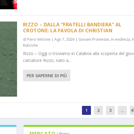
RIZZO – DALLA “FRATELLI BANDIERA” AL
CROTONE: LA FAVOLA DI CHRISTIAN
di
Piero Vetrone
|
Ago 7, 2026
|
Giovani Promesse
,
In evidenza
,
Rubriche
Rizzo – Oggi ci troviamo in Calabria alla scoperta del gio
calciatore Rizzo, nato a...
PER SAPERNE DI PIÙ
1
2
3
...
4
MERCATO
Ultimo