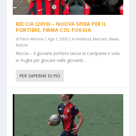
RECCIA (2010) – NUOVA SFIDA PER IL
PORTIERE, FIRMA COL FOGGIA
di
Piero Vetrone
|
Ago 7, 2026
|
In evidenza
,
Mercato
,
News
,
Notizie
Reccia – Il giovane portiere lascia la Campania e vola
in Puglia per giocare nelle giovanili...
PER SAPERNE DI PIÙ