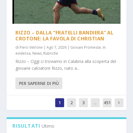
RIZZO – DALLA “FRATELLI BANDIERA” AL
CROTONE: LA FAVOLA DI CHRISTIAN
di
Piero Vetrone
|
Ago 7, 2026
|
Giovani Promesse
,
In
evidenza
,
News
,
Rubriche
Rizzo – Oggi ci troviamo in Calabria alla scoperta del
giovane calciatore Rizzo, nato a...
PER SAPERNE DI PIÙ
1
2
3
...
451
1
RISULTATI
Ultimo