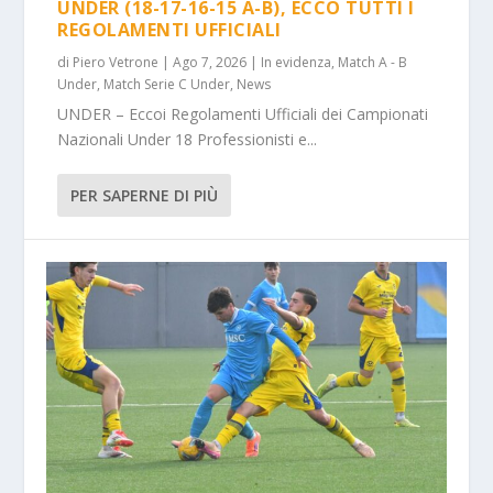
UNDER (18-17-16-15 A-B), ECCO TUTTI I
REGOLAMENTI UFFICIALI
di
Piero Vetrone
|
Ago 7, 2026
|
In evidenza
,
Match A - B
Under
,
Match Serie C Under
,
News
UNDER – Eccoi Regolamenti Ufficiali dei Campionati
Nazionali Under 18 Professionisti e...
PER SAPERNE DI PIÙ