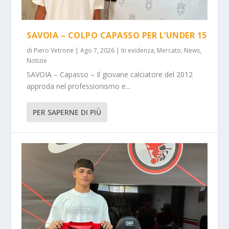
SAVOIA – COLPO CAPASSO PER L’UNDER 15
di
Piero Vetrone
|
Ago 7, 2026
|
In evidenza
,
Mercato
,
News
,
Notizie
SAVOIA – Capasso – Il giovane calciatore del 2012
approda nel professionismo e...
PER SAPERNE DI PIÙ