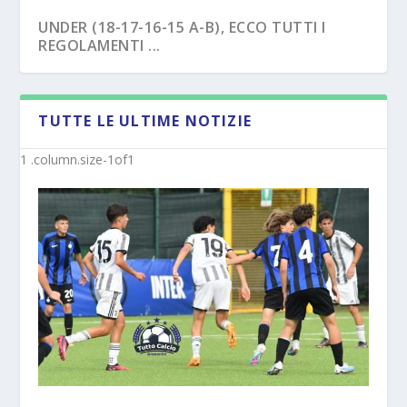
UNDER (18-17-16-15 A-B), ECCO TUTTI I
REGOLAMENTI ...
TUTTE LE ULTIME NOTIZIE
NAPOLI – TRE EX BENEVENTO U17
SAVOIA – COLPO CAPASSO PER L’UNDER 15
“SVINCOL...