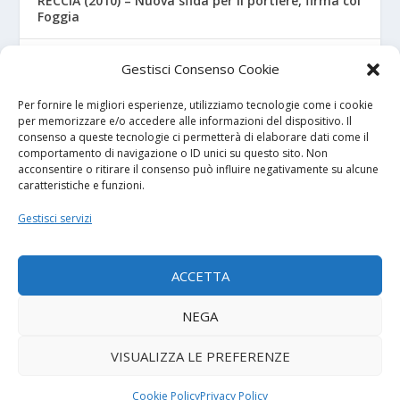
RECCIA (2010) – Nuova sfida per il portiere, firma col
Foggia
RIZZO – Dalla “Fratelli Bandiera” al Crotone: la
Gestisci Consenso Cookie
favola di Christian
Per fornire le migliori esperienze, utilizziamo tecnologie come i cookie
per memorizzare e/o accedere alle informazioni del dispositivo. Il
consenso a queste tecnologie ci permetterà di elaborare dati come il
I NOSTRI SPONSOR
comportamento di navigazione o ID unici su questo sito. Non
acconsentire o ritirare il consenso può influire negativamente su alcune
caratteristiche e funzioni.
Calcio Panchina
Gestisci servizi
Diretta.it
ACCETTA
NEGA
© 2026
| Powered by
Tutto Calcio Giovanile
DeBrand
VISUALIZZA LE PREFERENZE
Contatti
Privacy Policy
Cookie Policy (UE)
Termini e condizioni
Cookie Policy
Privacy Policy