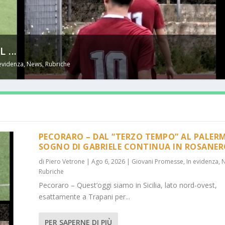
...
 evidenza
,
News
,
Rubriche
PECORARO – DAL “TERZO TEMPO” AL PALERM
SOGNO DI GABRIELE CONTINUA IN ROSANE
di
Piero Vetrone
|
Ago 6, 2026
|
Giovani Promesse
,
In evidenza
,
Rubriche
Pecoraro – Quest’oggi siamo in Sicilia, lato nord-ovest,
esattamente a Trapani per...
PER SAPERNE DI PIÙ