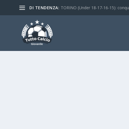
DI TENDENZA:
TORINO (Under 18-17-16-15): conquist