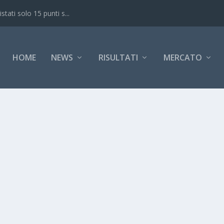
ati solo 15 punti s...
HOME
NEWS
RISULTATI
MERCATO