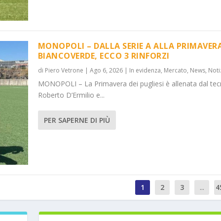
MONOPOLI – DALLA SERIE A ALLA PRIMAVER
BIANCOVERDE, ECCO 3 RINFORZI
di
Piero Vetrone
|
Ago 6, 2026
|
In evidenza
,
Mercato
,
News
,
Noti
MONOPOLI – La Primavera dei pugliesi è allenata dal tec
Roberto D’Ermilio e...
PER SAPERNE DI PIÙ
1
2
3
...
4