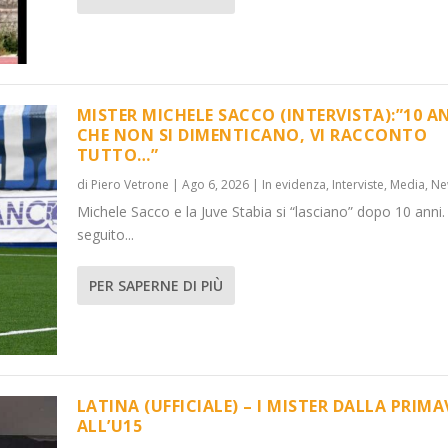
MISTER MICHELE SACCO (INTERVISTA):”10 A
CHE NON SI DIMENTICANO, VI RACCONTO
TUTTO…”
):”10 ANNI C...
LA PRIMAVER...
di
Piero Vetrone
|
Ago 6, 2026
|
In evidenza
,
Interviste
,
Media
,
Ne
,
News
Media
,
Notizie
,
News
Michele Sacco e la Juve Stabia si “lasciano” dopo 10 anni.
seguito...
PER SAPERNE DI PIÙ
LATINA (UFFICIALE) – I MISTER DALLA PRIM
ALL’U15