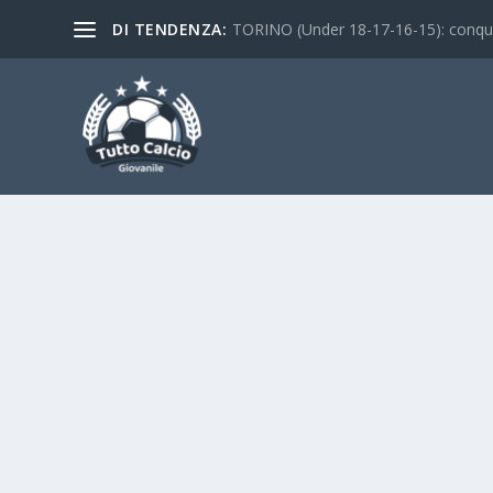
DI TENDENZA:
TORINO (Under 18-17-16-15): conquist