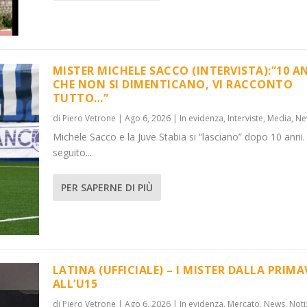
MISTER MICHELE SACCO (INTERVISTA):”10 A
CHE NON SI DIMENTICANO, VI RACCONTO
TUTTO…”
):”10 ANNI C...
LA PRIMAVER...
di
Piero Vetrone
|
Ago 6, 2026
|
In evidenza
,
Interviste
,
Media
,
Ne
,
News
Media
,
Notizie
,
News
Michele Sacco e la Juve Stabia si “lasciano” dopo 10 anni.
seguito...
PER SAPERNE DI PIÙ
LATINA (UFFICIALE) – I MISTER DALLA PRIM
ALL’U15
di
Piero Vetrone
|
Ago 6, 2026
|
In evidenza
,
Mercato
,
News
,
Noti