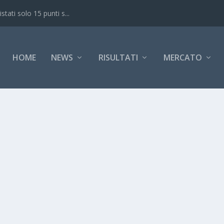
ati solo 15 punti s...
HOME
NEWS
RISULTATI
MERCATO