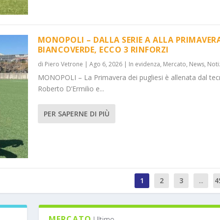
MONOPOLI – DALLA SERIE A ALLA PRIMAVER
BIANCOVERDE, ECCO 3 RINFORZI
di
Piero Vetrone
|
Ago 6, 2026
|
In evidenza
,
Mercato
,
News
,
Noti
MONOPOLI – La Primavera dei pugliesi è allenata dal tec
Roberto D’Ermilio e...
PER SAPERNE DI PIÙ
1
2
3
...
4
MERCATO
Ultimo