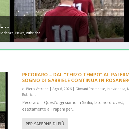
...
 evidenza
,
News
,
Rubriche
PECORARO – DAL “TERZO TEMPO” AL PALERM
SOGNO DI GABRIELE CONTINUA IN ROSANE
di
Piero Vetrone
|
Ago 6, 2026
|
Giovani Promesse
,
In evidenza
,
Rubriche
Pecoraro – Quest’oggi siamo in Sicilia, lato nord-ovest,
esattamente a Trapani per...
PER SAPERNE DI PIÙ