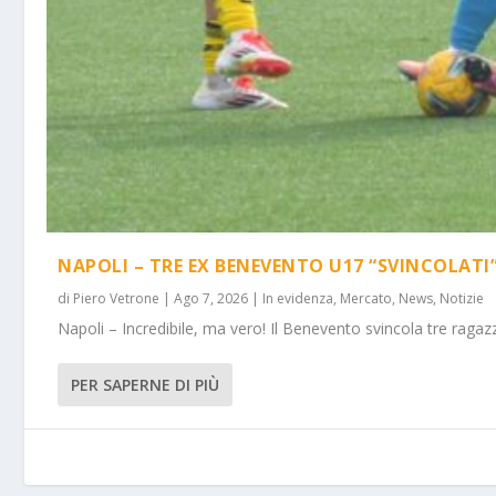
NAPOLI – TRE EX BENEVENTO U17 “SVINCOLATI
di
Piero Vetrone
|
Ago 7, 2026
|
In evidenza
,
Mercato
,
News
,
Notizie
Napoli – Incredibile, ma vero! Il Benevento svincola tre ragazz
PER SAPERNE DI PIÙ