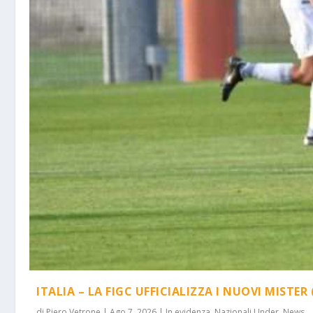
ITALIA – LA FIGC UFFICIALIZZA I NUOVI MISTER 
di
Piero Vetrone
|
Ago 7, 2026
|
In evidenza
,
Nazionali Under
,
News