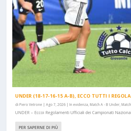
UNDER (18-17-16-15 A-B), ECCO TUTTI I REGOL
di
Piero Vetrone
|
Ago 7, 2026
|
In evidenza
,
Match A - B Under
,
Match
UNDER – Eccoi Regolamenti Ufficiali dei Campionati Nazionali 
PER SAPERNE DI PIÙ