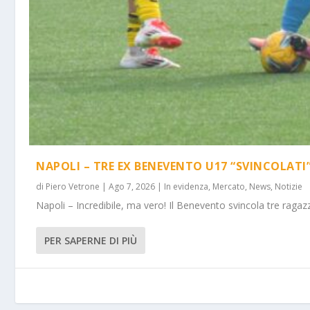
NAPOLI – TRE EX BENEVENTO U17 “SVINCOLATI
di
Piero Vetrone
|
Ago 7, 2026
|
In evidenza
,
Mercato
,
News
,
Notizie
Napoli – Incredibile, ma vero! Il Benevento svincola tre ragazz
PER SAPERNE DI PIÙ