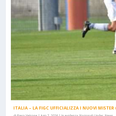
ITALIA – LA FIGC UFFICIALIZZA I NUOVI MISTER 
di
Piero Vetrone
|
Ago 7, 2026
|
In evidenza
,
Nazionali Under
,
News