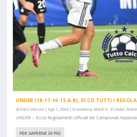
UNDER (18-17-16-15 A-B), ECCO TUTTI I REGOL
di
Piero Vetrone
|
Ago 7, 2026
|
In evidenza
,
Match A - B Under
,
Match
UNDER – Eccoi Regolamenti Ufficiali dei Campionati Nazionali 
PER SAPERNE DI PIÙ