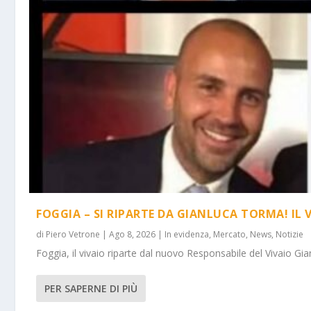
FOGGIA – SI RIPARTE DA GIANLUCA TORMA! IL 
di
Piero Vetrone
|
Ago 8, 2026
|
In evidenza
,
Mercato
,
News
,
Notizie
Foggia, il vivaio riparte dal nuovo Responsabile del Vivaio Gia
PER SAPERNE DI PIÙ