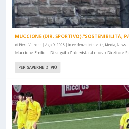
MUCCIONE (DIR. SPORTIVO).”SOSTENIBILITÀ, P
di
Piero Vetrone
|
Ago 9, 2026
|
In evidenza
,
Interviste
,
Media
,
News
Muccione Emilio – Di seguito l’intervista al nuovo Direttore Spo
PER SAPERNE DI PIÙ