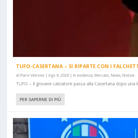
TUFO-CASERTANA – SI RIPARTE CON I FALCHET
di
Piero Vetrone
|
Ago 9, 2026
|
In evidenza
,
Mercato
,
News
,
Notizie
TUFO – Il giovane calciatore passa alla Casertana dopo una lu
PER SAPERNE DI PIÙ