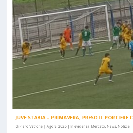
JUVE STABIA – PRIMAVERA, PRESO IL PORTIERE 
di
Piero Vetrone
|
Ago 8, 2026
|
In evidenza
,
Mercato
,
News
,
Notizie