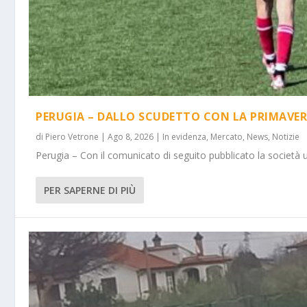
PERUGIA – DALLO SCUDETTO CON LA PRIMAVER
di
Piero Vetrone
|
Ago 8, 2026
|
In evidenza
,
Mercato
,
News
,
Notizie
Perugia – Con il comunicato di seguito pubblicato la società 
PER SAPERNE DI PIÙ