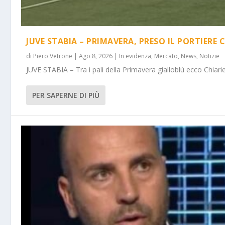
JUVE STABIA – PRIMAVERA, PRESO IL PORTIERE 
di
Piero Vetrone
|
Ago 8, 2026
|
In evidenza
,
Mercato
,
News
,
Notizie
JUVE STABIA – Tra i pali della Primavera gialloblù ecco Chiarie
PER SAPERNE DI PIÙ