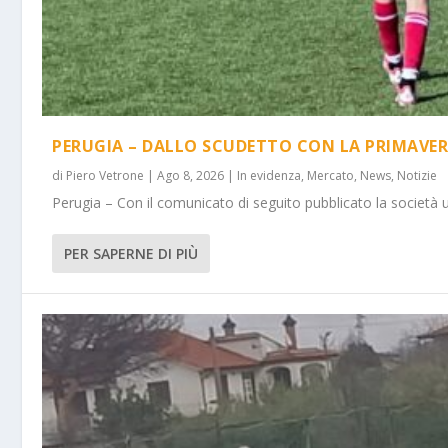
PERUGIA – DALLO SCUDETTO CON LA PRIMAVER
di
Piero Vetrone
|
Ago 8, 2026
|
In evidenza
,
Mercato
,
News
,
Notizie
Perugia – Con il comunicato di seguito pubblicato la società 
PER SAPERNE DI PIÙ