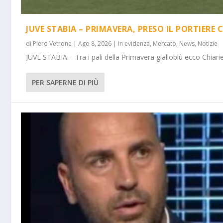
JUVE STABIA – PRIMAVERA, PRESO IL PORTIERE 
di
Piero Vetrone
|
Ago 8, 2026
|
In evidenza
,
Mercato
,
News
,
Notizie
JUVE STABIA – Tra i pali della Primavera gialloblù ecco Chiarie
PER SAPERNE DI PIÙ