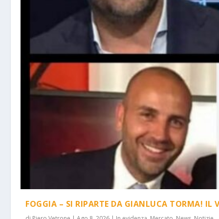
FOGGIA – SI RIPARTE DA GIANLUCA TORMA! IL 
di
Piero Vetrone
|
Ago 8, 2026
|
In evidenza
,
Mercato
,
News
,
Notizie