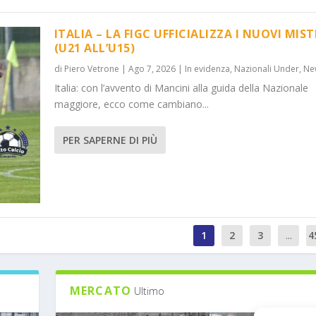
ITALIA – LA FIGC UFFICIALIZZA I NUOVI MIST
(U21 ALL’U15)
di
Piero Vetrone
|
Ago 7, 2026
|
In evidenza
,
Nazionali Under
,
Ne
Italia: con l’avvento di Mancini alla guida della Nazionale
maggiore, ecco come cambiano...
PER SAPERNE DI PIÙ
1
2
3
...
4
MERCATO
Ultimo