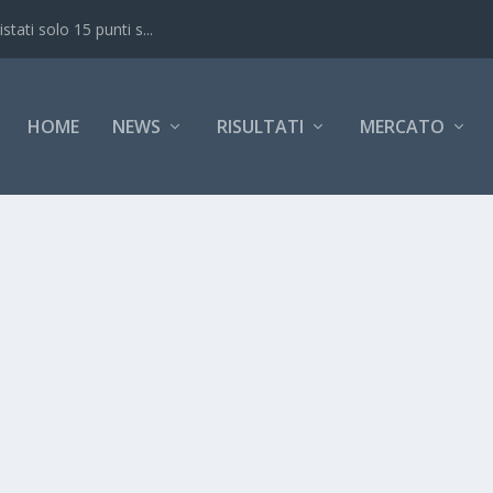
ati solo 15 punti s...
HOME
NEWS
RISULTATI
MERCATO