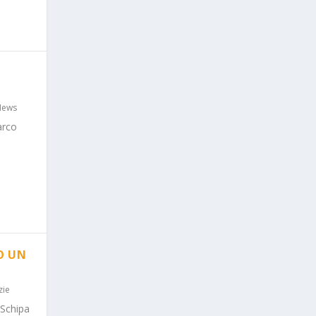
News
arco
O UN
zie
 Schipa