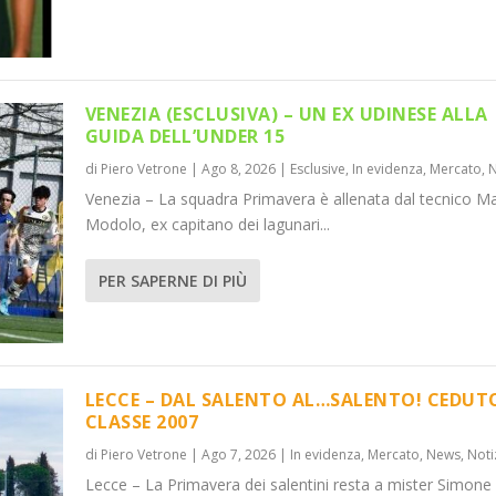
VENEZIA (ESCLUSIVA) – UN EX UDINESE ALLA
GUIDA DELL’UNDER 15
di
Piero Vetrone
|
Ago 8, 2026
|
Esclusive
,
In evidenza
,
Mercato
,
SE ALLA GUI...
! CEDUTO...
Venezia – La squadra Primavera è allenata dal tecnico M
,
News
Mercato
,
Notizie
,
News
Modolo, ex capitano dei lagunari...
PER SAPERNE DI PIÙ
LECCE – DAL SALENTO AL…SALENTO! CEDUT
CLASSE 2007
di
Piero Vetrone
|
Ago 7, 2026
|
In evidenza
,
Mercato
,
News
,
Noti
Lecce – La Primavera dei salentini resta a mister Simone