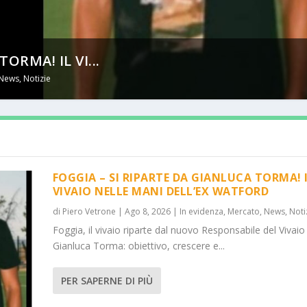
ORMA! IL VI...
News
,
Notizie
FOGGIA – SI RIPARTE DA GIANLUCA TORMA! 
VIVAIO NELLE MANI DELL’EX WATFORD
di
Piero Vetrone
|
Ago 8, 2026
|
In evidenza
,
Mercato
,
News
,
Noti
Foggia, il vivaio riparte dal nuovo Responsabile del Vivaio
Gianluca Torma: obiettivo, crescere e...
PER SAPERNE DI PIÙ