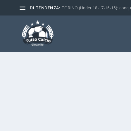
DI TENDENZA:
TORINO (Under 18-17-16-15): conquist