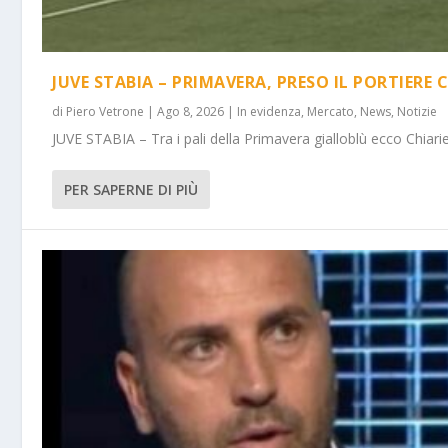
JUVE STABIA – PRIMAVERA, PRESO IL PORTIERE 
di
Piero Vetrone
|
Ago 8, 2026
|
In evidenza
,
Mercato
,
News
,
Notizie
JUVE STABIA – Tra i pali della Primavera gialloblù ecco Chiarie
PER SAPERNE DI PIÙ