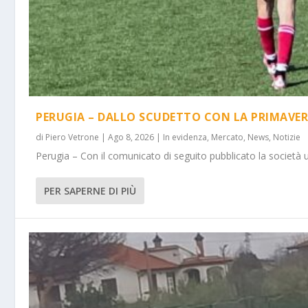
PERUGIA – DALLO SCUDETTO CON LA PRIMAVER
di
Piero Vetrone
|
Ago 8, 2026
|
In evidenza
,
Mercato
,
News
,
Notizie
Perugia – Con il comunicato di seguito pubblicato la società 
PER SAPERNE DI PIÙ