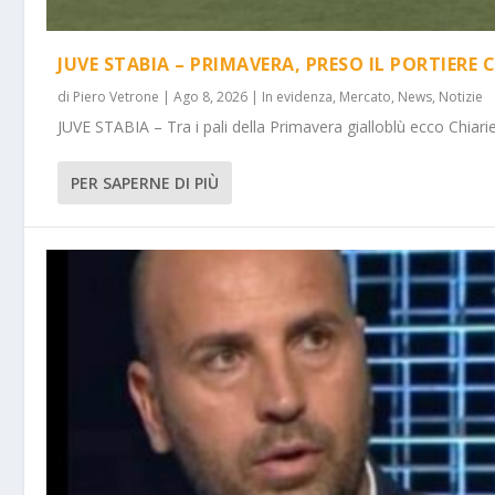
JUVE STABIA – PRIMAVERA, PRESO IL PORTIERE 
di
Piero Vetrone
|
Ago 8, 2026
|
In evidenza
,
Mercato
,
News
,
Notizie
JUVE STABIA – Tra i pali della Primavera gialloblù ecco Chiarie
PER SAPERNE DI PIÙ