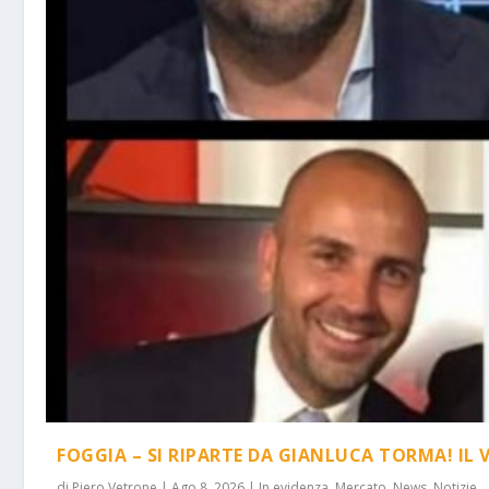
FOGGIA – SI RIPARTE DA GIANLUCA TORMA! IL 
di
Piero Vetrone
|
Ago 8, 2026
|
In evidenza
,
Mercato
,
News
,
Notizie