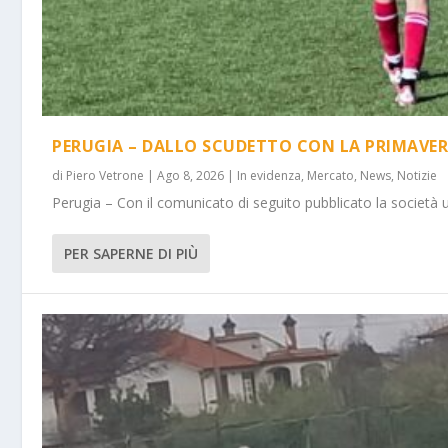
PERUGIA – DALLO SCUDETTO CON LA PRIMAVER
di
Piero Vetrone
|
Ago 8, 2026
|
In evidenza
,
Mercato
,
News
,
Notizie
Perugia – Con il comunicato di seguito pubblicato la società 
PER SAPERNE DI PIÙ